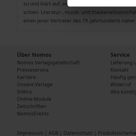
zu und klärt auf, welche Vorstellungen ihn dazu
schien. Literatur-, musik- und theaterwissensc
einen jener Vertreter des 19. Jahrhunderts nähe
Über Nomos
Service
Nomos Verlagsgesellschaft
Lieferung 
Presseservice
Kontakt
Karriere
Häufig ges
Unsere Verlage
Widerruf
Inlibra
Abo kündi
Online-Module
Zeitschriften
NomosEvents
Impressum
|
AGB
|
Datenschutz
|
Produktsicherhe