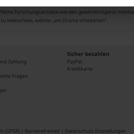
 veranlassten, sich immer wieder mit jener Gattung auseina
haftliche Forschungsansätze werden gewinnbringend mitein
r zu beleuchten, welche „am Drama scheiterten“.
Sicher bezahlen
und Zahlung
PayPal
Kreditkarte
tellte Fragen
gen
it (GPSR)
|
Barrierefreiheit
|
Datenschutz-Einstellungen