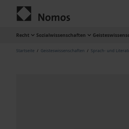
Zum Inhalt springen
Recht
Sozialwissenschaften
Geisteswissens
Startseite
/
Geisteswissenschaften
/
Sprach- und Litera