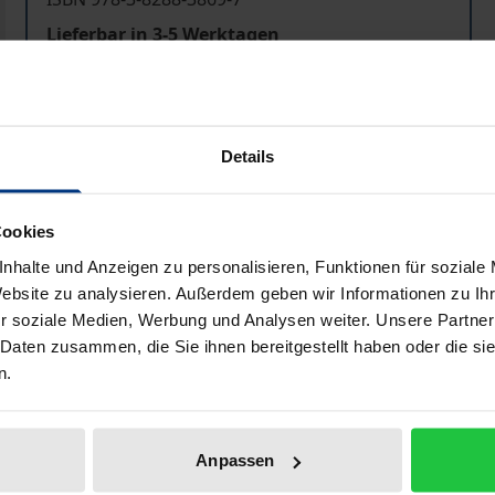
Lieferbar in 3-5 Werktagen
Preisangaben inkl. MwSt. Abhängig von der Lieferadresse kann
Details
In den Warenkorb
Zur Wunschliste hinzufü
Hinweise zu Versandkosten
Cookies
nhalte und Anzeigen zu personalisieren, Funktionen für soziale
Website zu analysieren. Außerdem geben wir Informationen zu I
r soziale Medien, Werbung und Analysen weiter. Unsere Partner
Bibliografische Angaben
 Daten zusammen, die Sie ihnen bereitgestellt haben oder die s
n.
 dramatischen Werken Eduard Mörikes auseinandergesetzt.
amen aufgrund ihrer Form und des Inhalts mit einer gehör
Anpassen
gment geblieben ist. Martina Todesko wendet sich den dra