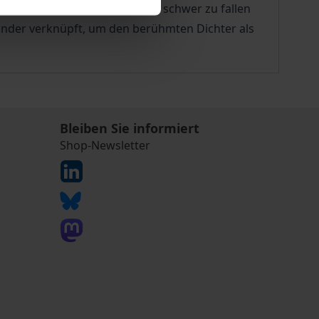
nderzusetzen, die ihm doch so schwer zu fallen
ander verknüpft, um den berühmten Dichter als
Bleiben Sie informiert
Shop-Newsletter