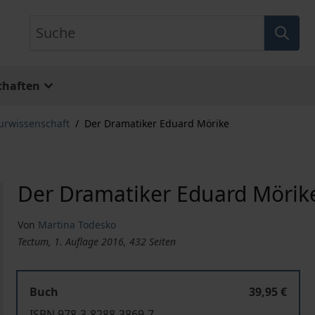
Suche
chaften
turwissenschaft
/
Der Dramatiker Eduard Mörike
Der Dramatiker Eduard Mörik
Von
Martina Todesko
Tectum, 1. Auflage 2016, 432 Seiten
Buch
39,95 €
ISBN 978-3-8288-3869-7