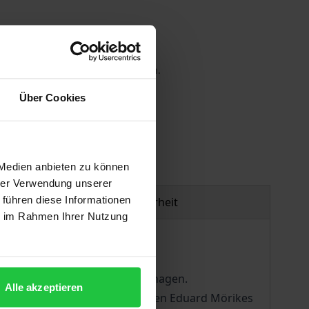
 die MwSt. an der Kasse variieren.
Über Cookies
gen
 Medien anbieten zu können
hrer Verwendung unserer
 führen diese Informationen
Produktsicherheit
ie im Rahmen Ihrer Nutzung
 Tatsächlich begegnet die
igen Portion Skepsis und Unbehagen.
Alle akzeptieren
matisch vernachlässigten Seiten Eduard Mörikes