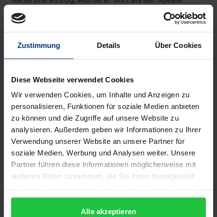
Verwandte« empfangen. Er war mit einer badischen
Prinzessin verheiratet, und sie war es, die im August
1814 aus Baden-Baden berichtete: »Ich bin seit vier
Zustimmung
Details
Über Cookies
Wochen an einem der schönsten Orte der Welt. Das
ist eine Landschaft, die sogar diejenigen
Diese Webseite verwendet Cookies
beeindruckt, die schon die schönsten Gegenden
gesehen haben.«
Wir verwenden Cookies, um Inhalte und Anzeigen zu
personalisieren, Funktionen für soziale Medien anbieten
Wie die Zarin dachten wohl auch die russischen
zu können und die Zugriffe auf unsere Website zu
Militärs und Diplomaten, die Fürsten und die Grafen,
analysieren. Außerdem geben wir Informationen zu Ihrer
die eben in dieser Zeit zum ersten Mal in der
Verwendung unserer Website an unsere Partner für
zukünftigen »Sommerhauptstadt Europas«
soziale Medien, Werbung und Analysen weiter. Unsere
erschienen. Schon bald waren die außerordentlich
Partner führen diese Informationen möglicherweise mit
reichen Gäste aus Rußland sehr willkommen. Aber
weiteren Daten zusammen, die Sie ihnen bereitgestellt
haben oder die sie im Rahmen Ihrer Nutzung der Dienste
nicht nur Zaren und Aristokraten verhalfen Baden-
gesammelt haben.
Baden zu dem Ruhm, den es noch heute gerade in
Alle akzeptieren
Rußland genießt: hier las Nikolaj Gogol seinen