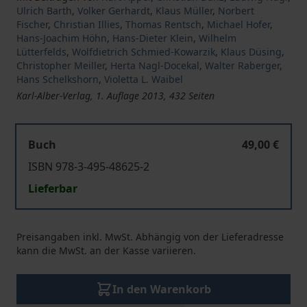
Ulrich Barth
,
Volker Gerhardt
,
Klaus Müller
,
Norbert
Fischer
,
Christian Illies
,
Thomas Rentsch
,
Michael Hofer
,
Hans-Joachim Höhn
,
Hans-Dieter Klein
,
Wilhelm
Lütterfelds
,
Wolfdietrich Schmied-Kowarzik
,
Klaus Düsing
,
Christopher Meiller
,
Herta Nagl-Docekal
,
Walter Raberger
,
Hans Schelkshorn
,
Violetta L. Waibel
Karl-Alber-Verlag, 1. Auflage 2013, 432 Seiten
Buch
49,00 €
ISBN 978-3-495-48625-2
Lieferbar
Preisangaben inkl. MwSt. Abhängig von der Lieferadresse
kann die MwSt. an der Kasse variieren.
In den Warenkorb