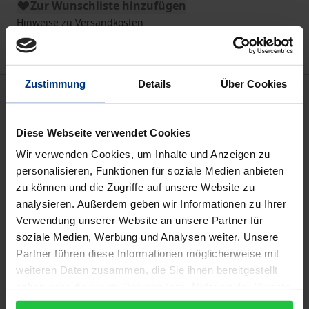
Zur Wunschliste hinzufügen
Hinweise zu Versandkosten
Zustimmung
Details
Über Cookies
Beschreibung
Diese Webseite verwendet Cookies
Die Schlussparagraphen (§§ 84-91) von Kants Kritik
der Urteilskraft standen lange Zeit nicht im Fokus
Wir verwenden Cookies, um Inhalte und Anzeigen zu
personalisieren, Funktionen für soziale Medien anbieten
philosophischer Aufmerksamkeit, wiewohl sie mit
zu können und die Zugriffe auf unsere Website zu
der Frage der (Sonder-)Stellung des Menschen in
analysieren. Außerdem geben wir Informationen zu Ihrer
der Natur sowie den Perspektiven einer
Verwendung unserer Website an unsere Partner für
philosophischen Gotteslehre ebenso fundamentale
soziale Medien, Werbung und Analysen weiter. Unsere
wie umstrittene denkerische Motive thematisieren.
Partner führen diese Informationen möglicherweise mit
Der vorliegende Band - Rudolf Langthaler zum 60.
weiteren Daten zusammen, die Sie ihnen bereitgestellt
haben oder die sie im Rahmen Ihrer Nutzung der Dienste
Geburtstag zugeeignet - versammelt Beiträge
gesammelt haben.
namhafter Philosophen und Theologen, die im