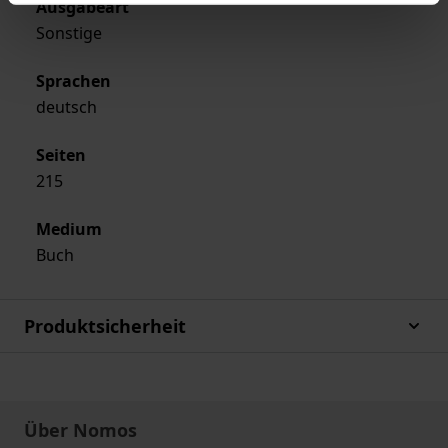
Ausgabeart
Sonstige
Sprachen
deutsch
Seiten
215
Medium
Buch
Produktsicherheit
Über Nomos