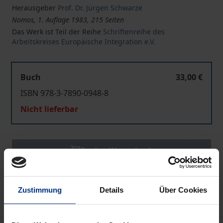
Herausgeber
Prof. Dr. Jürgen Schwarze
Nomos, 1. Auflage 1983, 215 Seiten
Das Werk ist Teil der Reihe
Schriftenreihe des
Arbeitskreises Europäische Integration e.V.
Buch
33,00 €
ISBN 978-3-7890-0948-8
Nicht lieferbar
In den Warenkorb
Zur Wunschliste hinzufügen
Hinweise zu Versandkosten
Zustimmung
Details
Über Cookies