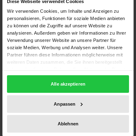
Diese Webseite verwendet Cookies
Bibliografische Angaben
Wir verwenden Cookies, um Inhalte und Anzeigen zu
personalisieren, Funktionen für soziale Medien anbieten
Auflage
zu können und die Zugriffe auf unsere Website zu
analysieren. Außerdem geben wir Informationen zu Ihrer
1
Verwendung unserer Website an unsere Partner für
soziale Medien, Werbung und Analysen weiter. Unsere
ISBN
Partner führen diese Informationen möglicherweise mit
978-3-7890-0948-8
weiteren Daten zusammen, die Sie ihnen bereitgestellt
haben oder die sie im Rahmen Ihrer Nutzung der Dienste
Erscheinungsdatum
gesammelt haben.
18.11.1983
Alle akzeptieren
Erscheinungsjahr
1983
Anpassen
Verlag
Nomos
Ablehnen