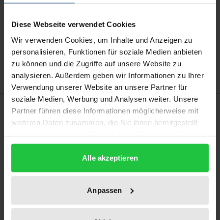
Diese Webseite verwendet Cookies
In den Warenkorb
Wir verwenden Cookies, um Inhalte und Anzeigen zu
Zur Wunschliste hinzufügen
personalisieren, Funktionen für soziale Medien anbieten
Hinweise zu Versandkosten
zu können und die Zugriffe auf unsere Website zu
analysieren. Außerdem geben wir Informationen zu Ihrer
Verwendung unserer Website an unsere Partner für
soziale Medien, Werbung und Analysen weiter. Unsere
Beschreibung
Partner führen diese Informationen möglicherweise mit
weiteren Daten zusammen, die Sie ihnen bereitgestellt
haben oder die sie im Rahmen Ihrer Nutzung der Dienste
Die Arbeit untersucht, ob Art. 20 GrCh ein
gesammelt haben.
allgemeiner steuerrechtlicher Verteilungsmaßstab
Alle akzeptieren
entnommen werden kann. In einem ersten Schritt
entwickelt sie eine allgemeine unionsrechtliche
Gleichheitsdogmatik, die im Anschluss in den
Anpassen
Bereich des direkten Steuerrechts übersetzt wird.
Dazu werden insbesondere das Primär- und