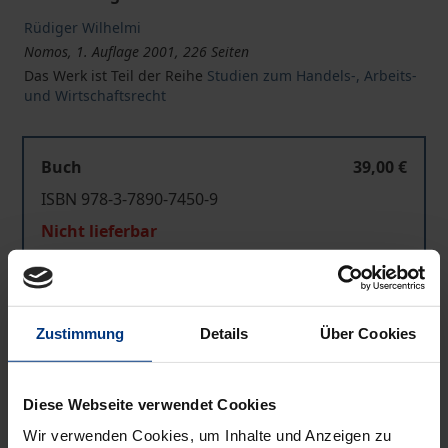
Rüdiger Wilhelmi
Nomos, 1. Auflage 2001, 226 Seiten
Das Werk ist Teil der Reihe
Studien zum Handels-, Arbeits-
und Wirtschaftsrecht
Buch
39,00 €
ISBN 978-3-7890-7450-9
Nicht lieferbar
In den Warenkorb
Zustimmung
Details
Über Cookies
Zur Wunschliste hinzufügen
Hinweise zu Versandkosten
Diese Webseite verwendet Cookies
Wir verwenden Cookies, um Inhalte und Anzeigen zu