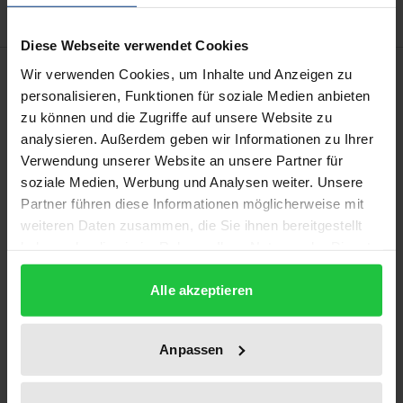
Diese Webseite verwendet Cookies
Beschreibung
Wir verwenden Cookies, um Inhalte und Anzeigen zu
personalisieren, Funktionen für soziale Medien anbieten
zu können und die Zugriffe auf unsere Website zu
Die Autorin analysiert die Entwicklung, rechtliche
analysieren. Außerdem geben wir Informationen zu Ihrer
Einordnung und Bedeutung des Grundsatzes
Verwendung unserer Website an unsere Partner für
gegenseitigen Vertrauens für das (grundrechtliche)
soziale Medien, Werbung und Analysen weiter. Unsere
EU-Mehrebenensystem. Hierzu zeigt die Autorin den
Partner führen diese Informationen möglicherweise mit
völkerrechtlichen Hintergrund, die Rechtspolitik, die
weiteren Daten zusammen, die Sie ihnen bereitgestellt
haben oder die sie im Rahmen Ihrer Nutzung der Dienste
auf gegenseitiger Anerkennung basierenden
gesammelt haben.
Rechtsakte und die Rechtsprechung zum RFSR auf.
Alle akzeptieren
In einer Zeit, in der die mitgliedstaatliche
Rechtsstaatlichkeit als Prämisse des Vertrauens(-
Anpassen
grundsatzes) erodiert, befasst sich die Autorin mit
dem Wechselwirkungs- und Spannungsverhältnis
zwischen normativer Vertrauenspflicht und