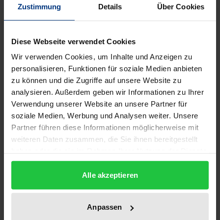
Seit in der antiken Dichtung Timon von Athen die
Zustimmung
Details
Über Cookies
ersten Flüche gegen die Mitmenschen ausstieß,
bevölkern Menschenfeinde und Menschenhasser
Diese Webseite verwendet Cookies
die literarischen Werke aller Epochen. Während der
Wir verwenden Cookies, um Inhalte und Anzeigen zu
Misanthrop – häufig im Glauben an die eigene
personalisieren, Funktionen für soziale Medien anbieten
Unfehlbarkeit – in den Menschen sittenlose
zu können und die Zugriffe auf unsere Website zu
Ungeheuer erblickt, denen er mit Hass begegnet
analysieren. Außerdem geben wir Informationen zu Ihrer
und durch Flucht zu entkommen sucht, gilt er im
Verwendung unserer Website an unsere Partner für
Gegenlicht als Narr oder als Verrückter, den es
soziale Medien, Werbung und Analysen weiter. Unsere
entweder zu heilen oder aus der menschlichen
Partner führen diese Informationen möglicherweise mit
weiteren Daten zusammen, die Sie ihnen bereitgestellt
Gemeinschaft auszuschließen gilt. Besonders im 18.
haben oder die sie im Rahmen Ihrer Nutzung der Dienste
Jahrhundert, das die Menschenliebe zu einer von der
gesammelt haben.
Vernunft gelenkten Pflicht erhebt und mit
Alle akzeptieren
Optimismus Aufklärung betreiben möchte, verlieren
sich viele literarische Gestalten im defizitären
Anpassen
Zustand der Welt. Mehr noch: Dieser fordert ein