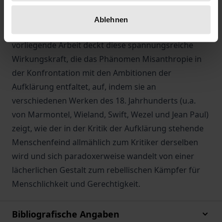
antisoziales, ein misanthropisches Verhalten heraus,
durch das sie aufbegehren und gegen die von der
Ablehnen
Gesellschaft gesetzten Grenzen stoßen. Die
vorliegende Arbeit deckt diese spannungsreiche
Wirkungskraft, die das Phänomen Misanthropie in
der Konfrontation mit den Ambitionen der
Aufklärung entfaltet, auf, indem sie an
verschiedenen Werken des 18. Jahrhunderts (u.a.
von Marmontel, Wieland, Swift, Wezel und Jean Paul)
zeigt, wie der in der Kritik der Aufklärung stehende
Menschenfeind allmählich zum Kritiker derselben
wird und sich paradoxerweise wandelt von einer
lächerlichen Gestalt zum rebellischen Kämpfer für
Menschlichkeit und Gerechtigkeit.
Bibliografische Angaben