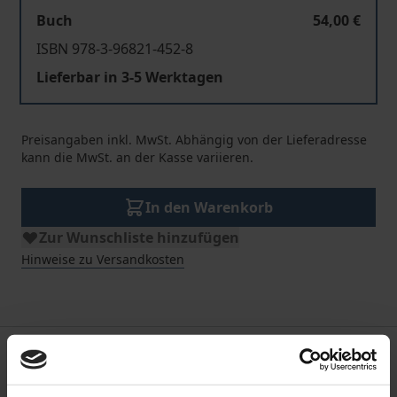
Buch
54,00 €
ISBN 978-3-96821-452-8
Lieferbar in 3-5 Werktagen
Preisangaben inkl. MwSt. Abhängig von der Lieferadresse
kann die MwSt. an der Kasse variieren.
In den Warenkorb
Zur Wunschliste hinzufügen
Hinweise zu Versandkosten
Beschreibung