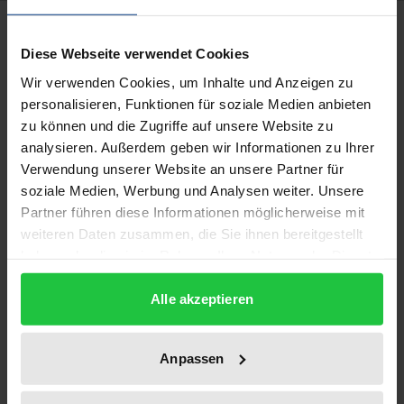
Bibliografische Angaben
Diese Webseite verwendet Cookies
Wir verwenden Cookies, um Inhalte und Anzeigen zu
Auflage
personalisieren, Funktionen für soziale Medien anbieten
1
zu können und die Zugriffe auf unsere Website zu
analysieren. Außerdem geben wir Informationen zu Ihrer
ISBN
Verwendung unserer Website an unsere Partner für
978-3-7890-1486-4
soziale Medien, Werbung und Analysen weiter. Unsere
Partner führen diese Informationen möglicherweise mit
Untertitel
weiteren Daten zusammen, die Sie ihnen bereitgestellt
Eine Untersuchung zur Rechtsprechung des
haben oder die sie im Rahmen Ihrer Nutzung der Dienste
EuGH in Beamtensachen
gesammelt haben.
Alle akzeptieren
Erscheinungsdatum
01.03.1988
Anpassen
Erscheinungsjahr
1988