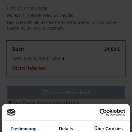
Prof. Dr. Armin Hatje
Nomos, 1. Auflage 1988, 261 Seiten
Das Werk ist Teil der Reihe
Schriftenreihe Europäisches
Recht, Politik und Wirtschaft
Buch
34,00 €
ISBN 978-3-7890-1486-4
Nicht lieferbar
In den Warenkorb
Zur Wunschliste hinzufügen
Hinweise zu Versandkosten
Zustimmung
Details
Über Cookies