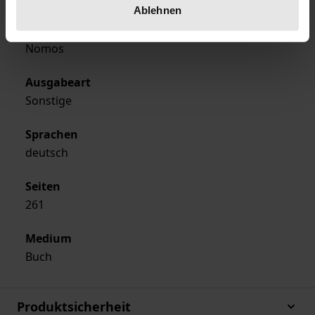
Ablehnen
Verlag
Nomos
Ausgabeart
Sonstige
Sprachen
deutsch
Seiten
261
Medium
Buch
Produktsicherheit