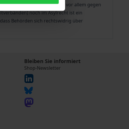
 von den erhobenen Vorwürfen vor allem gegen
tverbänden) noch im Asylrecht ist ein
 dass Behörden sich rechtswidrig über
Bleiben Sie informiert
Shop-Newsletter