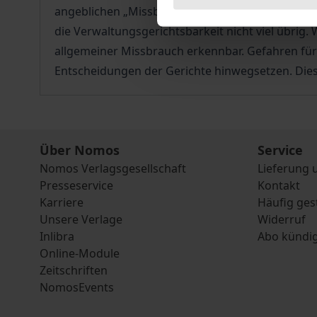
angeblichen „Missbrauch“ von prozessualen Rech
die Verwaltungsgerichtsbarkeit nicht viel übrig
allgemeiner Missbrauch erkennbar. Gefahren für
Entscheidungen der Gerichte hinwegsetzen. Diese
Über Nomos
Service
Nomos Verlagsgesellschaft
Lieferung 
Presseservice
Kontakt
Karriere
Häufig ges
Unsere Verlage
Widerruf
Inlibra
Abo kündi
Online-Module
Zeitschriften
NomosEvents