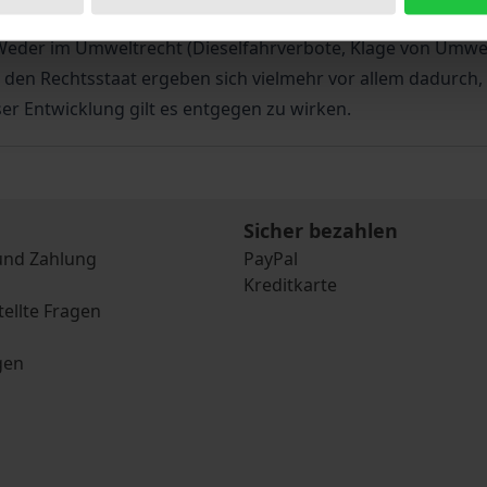
tsmitteln ergeben sollen. Bei näherer Betrachtung bleibt
. Weder im Umweltrecht (Dieselfahrverbote, Klage von Umwel
 den Rechtsstaat ergeben sich vielmehr vor allem dadurch,
r Entwicklung gilt es entgegen zu wirken.
Sicher bezahlen
und Zahlung
PayPal
Kreditkarte
tellte Fragen
gen