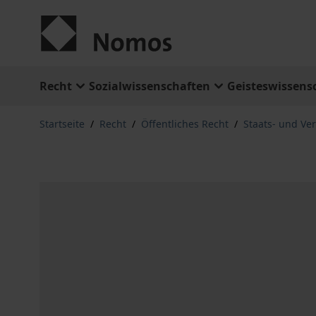
Zum Inhalt springen
Recht
Sozialwissenschaften
Geisteswissens
Startseite
/
Recht
/
Öffentliches Recht
/
Staats- und Ve