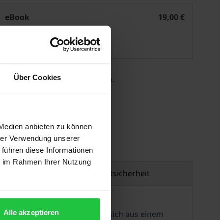
Der Rechtsstaat und sein Missbrauch
eBook
19,00 €
ISBN 978-3-7489-2366-4
Lieferbar
Über Cookies
 die MwSt. an der Kasse variieren.
gen
 Medien anbieten zu können
hrer Verwendung unserer
 führen diese Informationen
ie im Rahmen Ihrer Nutzung
Produktsicherheit
Alle akzeptieren
widrige Zustände beklagt, die sich aus einem