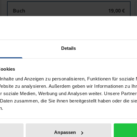
Der Rechtsstaat und sein Missbrauch
Buch
19,00 €
ISBN 978-3-8487-7982-6
Lieferbar
Details
Preisangaben inkl. MwSt. Abhängig von der Lieferadresse kann
In den Warenkorb
Zur Wunschliste hinzufü
Cookies
Hinweise zu Versandkosten
nhalte und Anzeigen zu personalisieren, Funktionen für soziale
Website zu analysieren. Außerdem geben wir Informationen zu I
r soziale Medien, Werbung und Analysen weiter. Unsere Partner
 Daten zusammen, die Sie ihnen bereitgestellt haben oder die s
liografische Angaben
Zusatzmaterial
n.
Anpassen
aat (Art. 20 und 28 GG). Häufig werden jedoch rechtsstaats