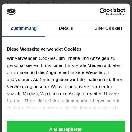
kann die MwSt. an der Kasse variieren.
In den Warenkorb
Zustimmung
Details
Über Cookies
Zur Wunschliste hinzufügen
Hinweise zu Versandkosten
Diese Webseite verwendet Cookies
Wir verwenden Cookies, um Inhalte und Anzeigen zu
personalisieren, Funktionen für soziale Medien anbieten
Beschreibung
zu können und die Zugriffe auf unsere Website zu
analysieren. Außerdem geben wir Informationen zu Ihrer
Die Arbeit widmet sich dem oftmals
Verwendung unserer Website an unsere Partner für
vernachlässigten strafrechtlichen Schutz von
soziale Medien, Werbung und Analysen weiter. Unsere
Partner führen diese Informationen möglicherweise mit
Persönlichkeitsrechten im Geistigen Eigentum.
weiteren Daten zusammen, die Sie ihnen bereitgestellt
Durch die zunehmende Digitalisierung und
haben oder die sie im Rahmen Ihrer Nutzung der Dienste
Ökonomisierung häufen sich ungeklärte Fragen im
gesammelt haben.
Zusammenhang mit dem Schutz von
Alle akzeptieren