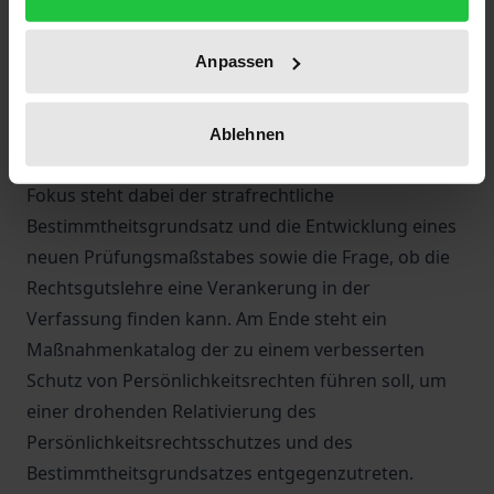
Persönlichkeitsrechten, die verschiedene Aspekte
des Zivil- und Strafrechts, des Verfassungsrecht
Anpassen
sowie der Rechtsphilosophie betreffen.
Den Schwerpunkt bildet die Auseinandersetzung mit
der Strafwürdig- und -bedürftigkeit von
Ablehnen
Persönlichkeitsrechtsverletzungen. Im besonderen
Fokus steht dabei der strafrechtliche
Bestimmtheitsgrundsatz und die Entwicklung eines
neuen Prüfungsmaßstabes sowie die Frage, ob die
Rechtsgutslehre eine Verankerung in der
Verfassung finden kann. Am Ende steht ein
Maßnahmenkatalog der zu einem verbesserten
Schutz von Persönlichkeitsrechten führen soll, um
einer drohenden Relativierung des
Persönlichkeitsrechtsschutzes und des
Bestimmtheitsgrundsatzes entgegenzutreten.