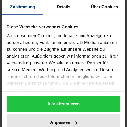
Zustimmung
Details
Über Cookies
Beschreibung
Diese Webseite verwendet Cookies
Die Vereinten Nationen sind zunehmend auf eine
Wir verwenden Cookies, um Inhalte und Anzeigen zu
wirkungsvolle Rolle von regionalen
personalisieren, Funktionen für soziale Medien anbieten
Sicherheitseinrichtungen angewiesen, wenn sie
zu können und die Zugriffe auf unsere Website zu
regionale Konflikte verhindern oder bewältigen
analysieren. Außerdem geben wir Informationen zu Ihrer
wollen. Die Europäische Union als
Verwendung unserer Website an unsere Partner für
soziale Medien, Werbung und Analysen weiter. Unsere
Regionalorganisation im Sinne von Kapitel VIII VN-
Partner führen diese Informationen möglicherweise mit
Charta kann hierzu operative Beiträge im Rahmen
weiteren Daten zusammen, die Sie ihnen bereitgestellt
der in der Charta vorgesehenen Möglichkeiten
haben oder die sie im Rahmen Ihrer Nutzung der Dienste
leisten.
gesammelt haben.
Der Verfasser erläutert zunächst die rechtlichen
Alle akzeptieren
Möglichkeiten der EU, mit Hilfe der Verfahren und
Entscheidungsstrukturen der Westeuropäischen
Anpassen
Union (WEU) militärische Aktionen zu planen und