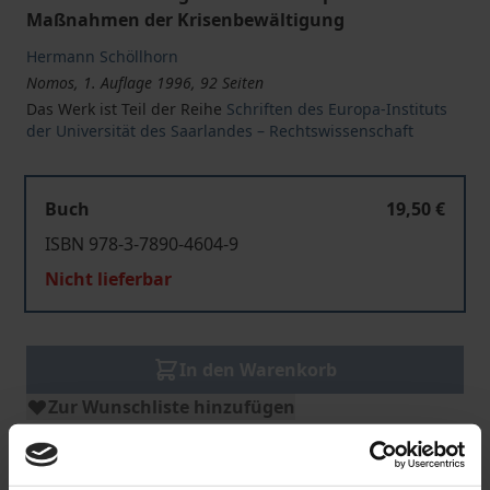
Maßnahmen der Krisenbewältigung
Hermann Schöllhorn
Nomos, 1. Auflage 1996, 92 Seiten
Das Werk ist Teil der Reihe
Schriften des Europa-Instituts
der Universität des Saarlandes – Rechtswissenschaft
Buch
19,50 €
ISBN 978-3-7890-4604-9
Nicht lieferbar
In den Warenkorb
Zur Wunschliste hinzufügen
Hinweise zu Versandkosten