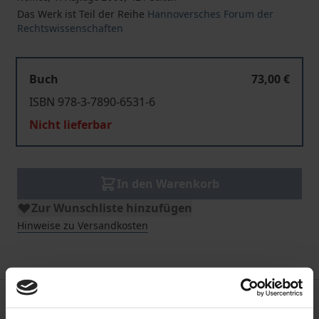
Das Werk ist Teil der Reihe
Hannoversches Forum der
Rechtswissenschaften
Buch
73,00 €
ISBN 978-3-7890-6531-6
Nicht lieferbar
In den Warenkorb
Zur Wunschliste hinzufügen
Hinweise zu Versandkosten
Beschreibung