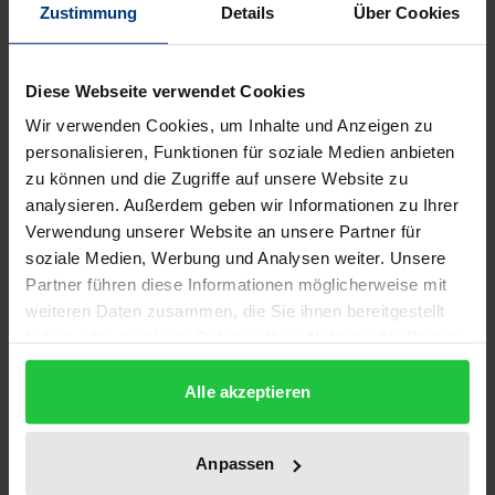
Zustimmung
Details
Über Cookies
Die Bedeutung des Niedersächsischen
Staatsgerichtshofs ist in den letzten Jahren erheblich
Diese Webseite verwendet Cookies
gewachsen. So haben mehrere verfassungsrechtlich
und landespolitisch bedeutsame Entscheidungen
Wir verwenden Cookies, um Inhalte und Anzeigen zu
personalisieren, Funktionen für soziale Medien anbieten
das Interesse auch in der Öffentlichkeit spürbar
zu können und die Zugriffe auf unsere Website zu
erhöht.
analysieren. Außerdem geben wir Informationen zu Ihrer
Diese Arbeit behandelt die herausragende
Verwendung unserer Website an unsere Partner für
Landesinstitution erstmals in umfassender Weise.
soziale Medien, Werbung und Analysen weiter. Unsere
Dabei werden die Entstehungsgeschichte, die innere
Partner führen diese Informationen möglicherweise mit
Organisation, die allgemeinen und besonderen
weiteren Daten zusammen, die Sie ihnen bereitgestellt
haben oder die sie im Rahmen Ihrer Nutzung der Dienste
Verfahrensvorschriften ebenso dargestellt wie die
gesammelt haben.
weitgehend unbekannte Richterwahlpraxis, d. h. das
Alle akzeptieren
informelle Verhalten des Wahlausschusses, und
damit der Einfluß der Parteien auf die
Anpassen
Zusammensetzung des Gerichts.