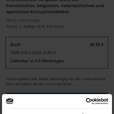
französischen, belgischen, österreichischen und
spanischen Korruptionsdelikte
Von
Dr. Julia Philipp
Tectum, 1. Auflage 2016, 638 Seiten
Buch
49,95 €
ISBN 978-3-8288-3740-9
Lieferbar in 3-5 Werktagen
Preisangaben inkl. MwSt. Abhängig von der Lieferadresse
kann die MwSt. an der Kasse variieren.
In den Warenkorb
Zur Wunschliste hinzufügen
Hinweise zu Versandkosten