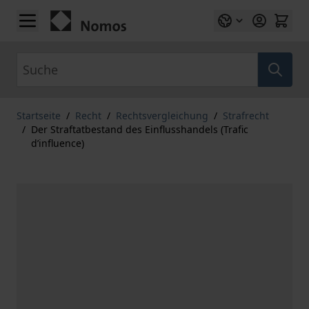
Zum Inhalt springen
Suche
Startseite
/
Recht
/
Rechtsvergleichung
/
Strafrecht
/
Der Straftatbestand des Einflusshandels (Trafic
d’influence)