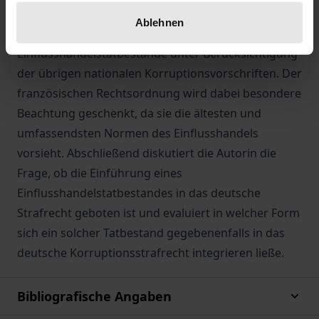
untersucht sie die französischen, belgischen,
Ablehnen
österreichischen und spanischen
Einflusshandelstatbestände unter Berücksichtigung
der übrigen nationalen Korruptionsvorschriften. Der
französischen Rechtsordnung wird dabei besondere
Beachtung geschenkt, da sie die ältesten und
umfassendsten Normen des Einflusshandels
vorsieht. Abschließend diskutiert die Autorin die
Frage, ob die Einführung eines
Einflusshandelstatbestandes in das deutsche
Strafrecht geboten ist und evaluiert in welcher Form
sich ein solcher Tatbestand gegebenenfalls in das
deutsche Korruptionsstrafrecht integrieren ließe.
Bibliografische Angaben