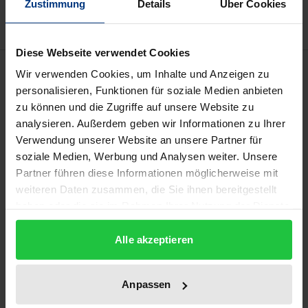
Zustimmung
Details
Über Cookies
Diese Webseite verwendet Cookies
Beschreibung
Wir verwenden Cookies, um Inhalte und Anzeigen zu
personalisieren, Funktionen für soziale Medien anbieten
zu können und die Zugriffe auf unsere Website zu
Der Korruptionstatbestand des Einflusshandels ist
analysieren. Außerdem geben wir Informationen zu Ihrer
in den Strafgesetzbüchern zahlreicher europäischer
Verwendung unserer Website an unsere Partner für
Staaten vorgesehen. Seine Einführung wird zudem
soziale Medien, Werbung und Analysen weiter. Unsere
in einigen internationalen Abkommen wie dem
Partner führen diese Informationen möglicherweise mit
Europaratsübereinkommen und der UN-Konvention
weiteren Daten zusammen, die Sie ihnen bereitgestellt
gegen Korruption angeregt. Julia Philipp zeichnet ein
haben oder die sie im Rahmen Ihrer Nutzung der Dienste
gesammelt haben.
umfassendes Bild dieser Rechtsfigur, das alle
Alle akzeptieren
Facetten und wesentlichen Aspekte dieser in
Deutschland noch weitgehend unbekannten
Korruptionsnorm aufzeigt. Ausgehend von einer
Anpassen
detaillierten Analyse der internationalen Vorgaben