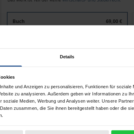
Der Substanztest bei ausländischen Kapitalgesellscha
Buch
69,00 €
ISBN 978-3-7560-0593-2
Lieferbar in 3-5 Werktagen
Details
Preisangaben inkl. MwSt. Abhängig von der Lieferadresse kann
In den Warenkorb
Zur Wunschliste hinzufü
Cookies
Hinweise zu Versandkosten
nhalte und Anzeigen zu personalisieren, Funktionen für soziale
Website zu analysieren. Außerdem geben wir Informationen zu I
r soziale Medien, Werbung und Analysen weiter. Unsere Partner
 Daten zusammen, die Sie ihnen bereitgestellt haben oder die s
n.
liografische Angaben
Zusatzmaterial