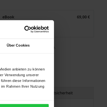
ften nach der Reform der Hinzurechnungsbesteuerung
Der Substanztest bei ausländischen Kapitalgesellschaften
eBook
69,00 €
ISBN 978-3-7489-4105-7
Lieferbar
Über Cookies
 die MwSt. an der Kasse variieren.
gen
 Medien anbieten zu können
hrer Verwendung unserer
 führen diese Informationen
ie im Rahmen Ihrer Nutzung
Produktsicherheit