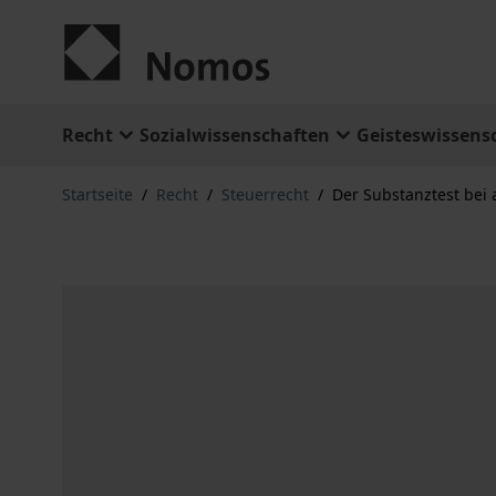
Zum Inhalt springen
Recht
Sozialwissenschaften
Geisteswissens
Startseite
/
Recht
/
Steuerrecht
/
Der Substanztest bei