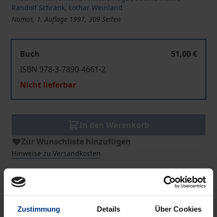
Randolf Schrank
,
Lothar Weinland
Nomos, 1. Auflage 1997, 309 Seiten
Buch
51,00 €
ISBN 978-3-7890-4661-2
Nicht lieferbar
In den Warenkorb
Zur Wunschliste hinzufügen
Hinweise zu Versandkosten
Beschreibung
Zustimmung
Details
Über Cookies