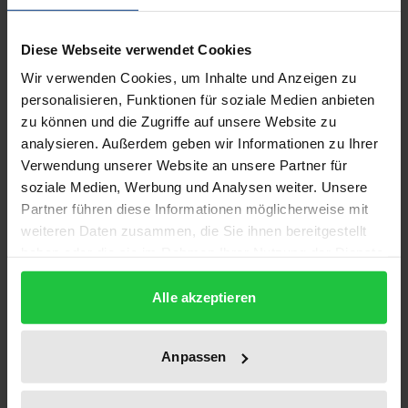
Der südostasiatische Raum bietet mit seiner
Diese Webseite verwendet Cookies
andauernden Dynamik enorme Chancen für die
deutsche Exportwirtschaft. Durch weitere
Wir verwenden Cookies, um Inhalte und Anzeigen zu
personalisieren, Funktionen für soziale Medien anbieten
Markterfolge in Asien kann die deutsche Wirtschaft
zu können und die Zugriffe auf unsere Website zu
ihre Abhängigkeit von den traditionellen
analysieren. Außerdem geben wir Informationen zu Ihrer
Absatzmärkten verringern. Gerade die klassischen
Verwendung unserer Website an unsere Partner für
Exportbranchen haben die Investitionsgüter zu
soziale Medien, Werbung und Analysen weiter. Unsere
bieten, die in den kommenden Jahren von den
Partner führen diese Informationen möglicherweise mit
Emerging Markets nachgefragt werden. Dennoch
weiteren Daten zusammen, die Sie ihnen bereitgestellt
haben oder die sie im Rahmen Ihrer Nutzung der Dienste
fällt besonders mittelständischen Unternehmen die
gesammelt haben.
Erschließung dieser Märkte oftmals schwer.
Alle akzeptieren
Im Mittelpunkt der Studie stehen vor diesem
Hintergrund die Erfahrungen deutscher
Anpassen
Unternehmen in Asien. In ausführlichen Fallstudien-
Darstellungen werden deren Probleme bei der