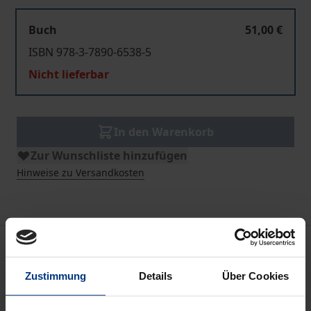
Buch
51,00 €
ISBN 978-3-7890-6538-5
Nicht lieferbar
In den Warenkorb
Zur Wunschliste hinzufügen
Hinweise zu Versandkosten
Beschreibung
Zustimmung
Details
Über Cookies
Der Verantwortliche Aktuar in der
Lebensversicherung kontrolliert die Berechnung der