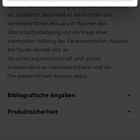
wie der Gleichbehandlungsgrundsatz anzuwenden
ist; schließlich behandelt es die Funktion des
Verantwortlichen Aktuars im Rahmen der
Überschußbeteiligung und die Frage einer
eventuellen Haftung des Verantwortlichen Aktuars.
Die Studie wendet sich an
Versicherungswissenschaft und -praxis,
insbesondere an Lebensversicherer und die
(Verantwortlichen) Aktuare selbst.
Bibliografische Angaben
Produktsicherheit