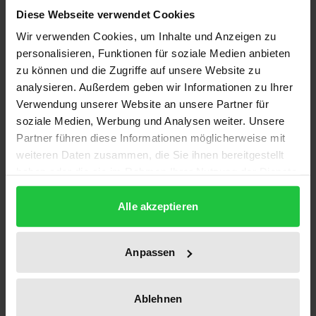
Prämien und Deckungsrückstellungen, überprüft
Diese Webseite verwendet Cookies
die Finanzlage des durch ihn beaufsichtigten
Wir verwenden Cookies, um Inhalte und Anzeigen zu
Unternehmens und entwickelt Vorschläge für eine
personalisieren, Funktionen für soziale Medien anbieten
zu können und die Zugriffe auf unsere Website zu
angemessene Überschußbeteiligung der
analysieren. Außerdem geben wir Informationen zu Ihrer
Versicherungsnehmer. Er trägt so entscheidend zu
Verwendung unserer Website an unsere Partner für
einer effektiven und stabilitätsorientierten
soziale Medien, Werbung und Analysen weiter. Unsere
Beaufsichtigung der Lebensversicherer bei.
Partner führen diese Informationen möglicherweise mit
Das Werk untersucht erstmals das
weiteren Daten zusammen, die Sie ihnen bereitgestellt
Qualifikationsprofil, die Rechtsposition, die Funktion
haben oder die sie im Rahmen Ihrer Nutzung der Dienste
gesammelt haben.
und die Haftung des Verantwortlichen Aktuars; es
Alle akzeptieren
klärt u.a. die Frage, wer unternehmensintern für die
Bestellung zuständig ist und ob der bestellte
Verantwortliche Unternehmensangestellter bzw.
Anpassen
Vorstandsmitglied sein darf; es untersucht aber
auch was »angemessene
Ablehnen
versicherungsmathematische Annahmen« sind und