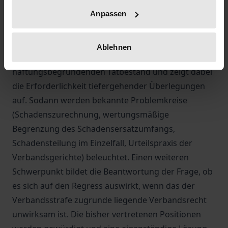
sich bei der Inregressnahme einer Verbandsstrafe
Anpassen
beim Zuschauer stellen, aufgreift und eingehend
erörtert.
Ablehnen
Der Verfasser widmet sich zunächst dem
haftungsbegründenden Tatbestand und zeigt dabei
die Erforderlichkeit tiefergehender Überlegungen
auf. Sodann werden bekannte Problemkreise
(Schadenszurechnung, wertungsmäßige
Begrenzung des Schadensersatzumfangs,
Schadensteilung im Einzelfall, Urteilspraxis der
Verbandsgerichte) beleuchtet. Einen weiteren
Schwerpunkt bildet die Beantwortung der Frage, ob
es sich auf den Regress auswirkt, wenn das der
Verbandsstrafe zugrunde liegende Verbandsrecht
unwirksam ist. Die bisher vertretenen Positionen