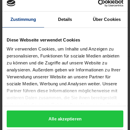
kann die MwSt. an der Kasse variieren.
In den Warenkorb
Zustimmung
Details
Über Cookies
Zur Wunschliste hinzufügen
Hinweise zu Versandkosten
Diese Webseite verwendet Cookies
Wir verwenden Cookies, um Inhalte und Anzeigen zu
personalisieren, Funktionen für soziale Medien anbieten
zu können und die Zugriffe auf unsere Website zu
Beschreibung
analysieren. Außerdem geben wir Informationen zu Ihrer
Verwendung unserer Website an unsere Partner für
Der Verbandsstrafenregress hat nicht nur den
soziale Medien, Werbung und Analysen weiter. Unsere
Bundesgerichtshof wiederholt beschäftigt, sondern
Partner führen diese Informationen möglicherweise mit
bildet auch den Gegenstand zahlreicher Aufsätze.
weiteren Daten zusammen, die Sie ihnen bereitgestellt
haben oder die sie im Rahmen Ihrer Nutzung der Dienste
Monographisch ist das Thema indes noch nicht
gesammelt haben.
hinreichend behandelt worden. Diese Lücke schließt
Alle akzeptieren
die vorliegende Schrift, welche die Rechtsfragen, die