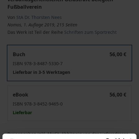
Fußballverein
Von
StA Dr. Thorsten Nees
Nomos, 1. Auflage 2019, 215 Seiten
Das Werk ist Teil der Reihe
Schriften zum Sportrecht
Der Verbandsstrafenregress im Nachgang an störendes
Buch
56,00 €
ISBN 978-3-8487-5330-7
Lieferbar in 3-5 Werktagen
Der Verbandsstrafenregress im Nachgang an störendes
eBook
56,00 €
ISBN 978-3-8452-9465-0
Lieferbar
Preisangaben inkl. MwSt. Abhängig von der Lieferadresse