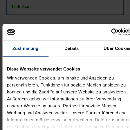
Lieferbar
Preisangaben inkl. MwSt. Abhängig von der Lieferadresse
kann die MwSt. an der Kasse variieren.
In den Warenkorb
Zustimmung
Details
Über Cookie
Zur Wunschliste hinzufügen
Hinweise zu Versandkosten
Diese Webseite verwendet Cookies
Wir verwenden Cookies, um Inhalte und Anzeigen zu
personalisieren, Funktionen für soziale Medien anbieten zu
können und die Zugriffe auf unsere Website zu analysieren.
Beschreibung
Außerdem geben wir Informationen zu Ihrer Verwendung
unserer Website an unsere Partner für soziale Medien,
Die neue Untersuchung gibt eine Antwort auf eine
Werbung und Analysen weiter. Unsere Partner führen diese
Informationen möglicherweise mit weiteren Daten zusammen
der umstrittensten Fragen des Europäischen
die Sie ihnen bereitgestellt haben oder die sie im Rahmen Ihr
Gesellschaftsrechts und formuliert Maßstäbe für die