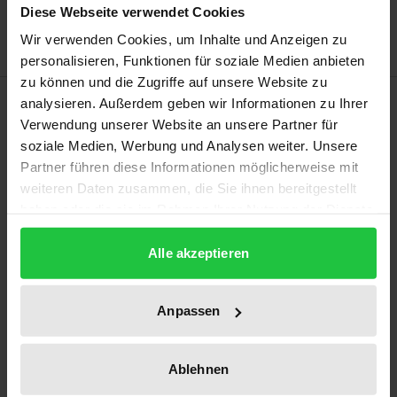
Hinweise zu Versandkosten
Diese Webseite verwendet Cookies
Wir verwenden Cookies, um Inhalte und Anzeigen zu
personalisieren, Funktionen für soziale Medien anbieten
zu können und die Zugriffe auf unsere Website zu
Beschreibung
analysieren. Außerdem geben wir Informationen zu Ihrer
Verwendung unserer Website an unsere Partner für
soziale Medien, Werbung und Analysen weiter. Unsere
Deutschland steht vor großen
Partner führen diese Informationen möglicherweise mit
demokratiepolitischen Herausforderungen. Sie
weiteren Daten zusammen, die Sie ihnen bereitgestellt
beginnen mit unzureichendem politischem Wissen,
haben oder die sie im Rahmen Ihrer Nutzung der Dienste
Wünschen und Handeln der Deutschen – auch ihrer
gesammelt haben.
Politiker – und sie münden in Funktionsprobleme
Alle akzeptieren
und Pathologien unserer Demokratie:
Politikerverachtung, Populismus, Polarisierung,
Anpassen
Defekte der Streitkultur, gewalttätiger Radikalismus,
Wut- und Reichsbürgertum.
Ablehnen
Dieses Buch bietet nicht nur Analysen all dessen,