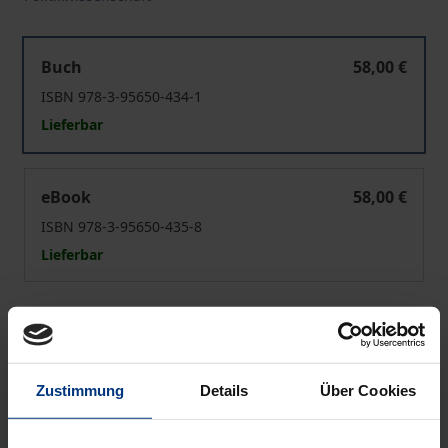
Deutsche und ihr demokratisches Land
Buch
58,00 €
ISBN 978-3-95650-434-1
Lieferbar
Deutsche und ihr demokratisches Land
eBook
58,00 €
ISBN 978-3-95650-435-8
Lieferbar
Preisangaben inkl. MwSt. Abhängig von der Lieferadresse
kann die MwSt. an der Kasse variieren.
Zustimmung
Details
Über Cookies
In den Warenkorb
Zur Wunschliste hinzufügen