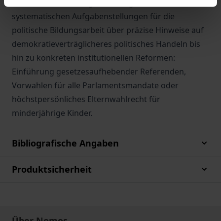
sondern auch Lösungsvorschläge. Diese reichen von
systematischen Aufgabenstellungen für die
politische Bildungsarbeit über präzise Hinweise auf
demokratieverträglicheres politisches Handeln bis
hin zu konkreten institutionellen Reformen:
Einführung gesetzesaufhebender Referenden,
Vorwahlen für alle Parlamentsmandate oder
höchstpersönliches Elternwahlrecht für
minderjährige Kinder.
Bibliografische Angaben
Produktsicherheit
Über Nomos