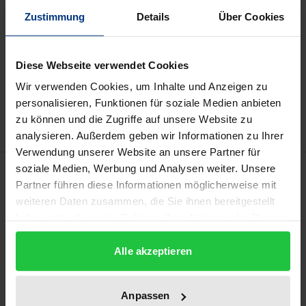
Preisangaben inkl. MwSt. Abhängig von der Lieferadresse
Zustimmung
Details
Über Cookies
kann die MwSt. an der Kasse variieren.
In den Warenkorb
Diese Webseite verwendet Cookies
Zur Wunschliste hinzufügen
Wir verwenden Cookies, um Inhalte und Anzeigen zu
Hinweise zu Versandkosten
personalisieren, Funktionen für soziale Medien anbieten
zu können und die Zugriffe auf unsere Website zu
analysieren. Außerdem geben wir Informationen zu Ihrer
Verwendung unserer Website an unsere Partner für
Beschreibung
soziale Medien, Werbung und Analysen weiter. Unsere
Partner führen diese Informationen möglicherweise mit
weiteren Daten zusammen, die Sie ihnen bereitgestellt
Die gem. NABEG durchzuführende
haben oder die sie im Rahmen Ihrer Nutzung der Dienste
Bundesfachplanung muss ihre
gesammelt haben.
Entscheidungsgrundlagen unter schwierigen
Alle akzeptieren
Bedingungen zusammenstellen. In ihrem
erkenntnistheoretisch prekären Umfeld treten die
Anpassen