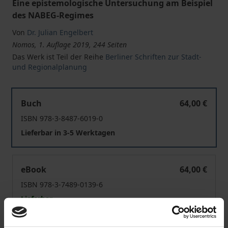
Eine epistemologische Untersuchung am Beispiel
des NABEG-Regimes
Von
Dr. Julian Engelbert
Nomos, 1. Auflage 2019, 244 Seiten
Das Werk ist Teil der Reihe
Berliner Schriften zur Stadt-
und Regionalplanung
Die abschichtende Planungsentscheidung unter Vorläu
Buch
64,00 €
ISBN 978-3-8487-6019-0
Lieferbar in 3-5 Werktagen
Die abschichtende Planungsentscheidung unter Vorläu
eBook
64,00 €
ISBN 978-3-7489-0139-6
Lieferbar