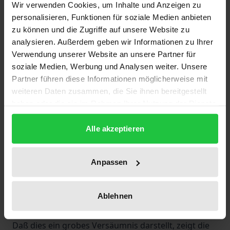
Wir verwenden Cookies, um Inhalte und Anzeigen zu
Kunstphilosophie fanden - im Unterschied zu seinen
personalisieren, Funktionen für soziale Medien anbieten
Beiträgen zur Wissenschaftstheorie, Logik und
zu können und die Zugriffe auf unsere Website zu
Mathematik sowie zur Religionswissenschaft -
analysieren. Außerdem geben wir Informationen zu Ihrer
bislang nicht die ihnen gebührende Aufmerksamkeit
Verwendung unserer Website an unsere Partner für
und Würdigung. In einem Brief an seinen Schüler
soziale Medien, Werbung und Analysen weiter. Unsere
Partner führen diese Informationen möglicherweise mit
Michael Fesl prophezeite Bolzano selbst nach
weiteren Daten zusammen, die Sie ihnen bereitgestellt
Abschluß der ersten seiner zwei ästhetischen
haben oder die sie im Rahmen Ihrer Nutzung der Dienste
Abhandlungen, diese würde 'kein besseres Schicksal
gesammelt haben.
haben als alle meine Schriften, vielmehr ein ärgeres.'
Alle akzeptieren
Zwar sind die beiden Abhandlungen 'Über den
Begriff des Schönen' (1843) und 'Über die Einteilung
Anpassen
der schönen Künste (1849) in einer modernen
Ausgabe zugänglich, doch beschäftigen sich bis
heute selbst innerhalb der Bolzano-Gemeinde nur
Ablehnen
wenige Forscher damit.
Daß dies ein grobes Versäumnis darstellt, zeigt die