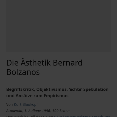
Die Ästhetik Bernard
Bolzanos
Begriffskritik, Objektivismus, 'echte' Spekulation
und Ansätze zum Empirismus
Von
Kurt Blaukopf
Academia, 1. Auflage 1996, 100 Seiten
Das Werk ist Teil der Reihe
Beiträge zur Bolzano-Forschung