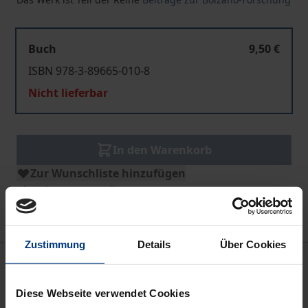
Buch
9,50 €
ISBN 978-3-89665-010-8
Nicht lieferbar
In den Warenkorb
Zur Wunschliste hinzufügen
Hinweise zu Versandkosten
Zustimmung
Details
Über Cookies
Beschreibung
Diese Webseite verwendet Cookies
Bolzanos Arbeiten über Fragen der Ästhetik und