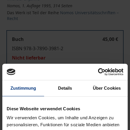
Nomos, 1. Auflage 1995, 314 Seiten
Das Werk ist Teil der Reihe
Nomos Universitätsschriften –
Recht
Buch
45,00 €
ISBN 978-3-7890-3981-2
Nicht lieferbar
In den Warenkorb
Zustimmung
Details
Über Cookies
Zur Wunschliste hinzufügen
Hinweise zu Versandkosten
Diese Webseite verwendet Cookies
Wir verwenden Cookies, um Inhalte und Anzeigen zu
personalisieren, Funktionen für soziale Medien anbieten
Beschreibung