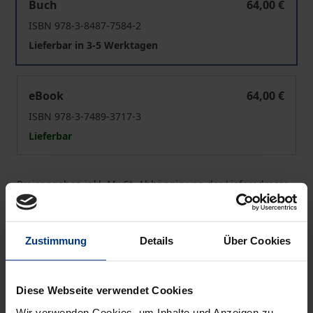
Buch
64,00 €
ISBN 978-3-8487-7584-2
Lieferbar in 3-5 Werktagen
Die Arzneipflanze im Recht
eBook
64,00 €
ISBN 978-3-7489-3717-3
Lieferbar
Preisangaben inkl. MwSt. Abhängig von der Lieferadresse
kann die MwSt. an der Kasse variieren.
In den Warenkorb
Zustimmung
Details
Über Cookies
Zur Wunschliste hinzufügen
Hinweise zu Versandkosten
Diese Webseite verwendet Cookies
Wir verwenden Cookies, um Inhalte und Anzeigen zu