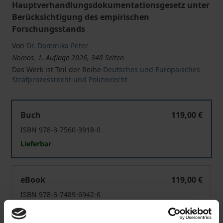
Hauptverhandlungsdokumentationsgesetz unter
Berücksichtigung des empirischen
Forschungsstands
Von
Dr. Dominika Peter
Nomos, 1. Auflage 2026, 348 Seiten
Das Werk ist Teil der Reihe
Deutsches und Europäisches
Strafprozessrecht und Polizeirecht
Die audiovisuelle Dokumentation der strafgerichtliche
Buch
119,00 €
ISBN 978-3-7560-3918-0
Lieferbar
Die audiovisuelle Dokumentation der strafgerichtliche
eBook
119,00 €
ISBN 978-3-7489-6942-6
Lieferbar