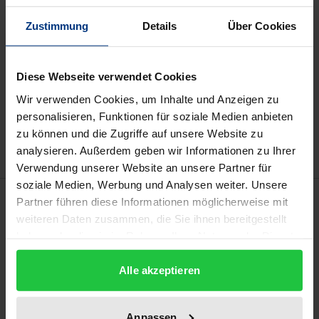
Zustimmung
Details
Über Cookies
Preisangaben inkl. MwSt. Abhängig von der Lieferadresse
kann die MwSt. an der Kasse variieren.
Diese Webseite verwendet Cookies
In den Warenkorb
Wir verwenden Cookies, um Inhalte und Anzeigen zu
Zur Wunschliste hinzufügen
personalisieren, Funktionen für soziale Medien anbieten
Hinweise zu Versandkosten
zu können und die Zugriffe auf unsere Website zu
analysieren. Außerdem geben wir Informationen zu Ihrer
Verwendung unserer Website an unsere Partner für
soziale Medien, Werbung und Analysen weiter. Unsere
Beschreibung
Partner führen diese Informationen möglicherweise mit
weiteren Daten zusammen, die Sie ihnen bereitgestellt
haben oder die sie im Rahmen Ihrer Nutzung der Dienste
Die Arbeit leistet einen zentralen Beitrag zur
gesammelt haben.
Reformdiskussion um die digitale Dokumentation
Alle akzeptieren
strafgerichtlicher Hauptverhandlungen. Auf Basis
einer Analyse des empirischen Forschungsstands
Anpassen