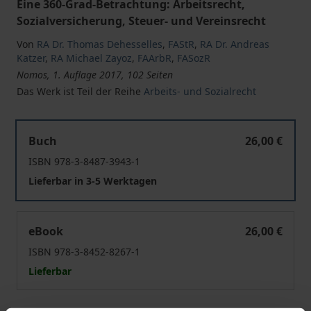
Eine 360-Grad-Betrachtung: Arbeitsrecht,
Sozialversicherung, Steuer- und Vereinsrecht
Von
RA Dr. Thomas Dehesselles
,
FAStR
,
RA Dr. Andreas
Katzer
,
RA Michael Zayoz
,
FAArbR
,
FASozR
Nomos, 1. Auflage 2017, 102 Seiten
Das Werk ist Teil der Reihe
Arbeits- und Sozialrecht
Die Aufwandsentschädigung des ehrenamtlichen Verei
Buch
26,00 €
ISBN 978-3-8487-3943-1
Lieferbar in 3-5 Werktagen
Die Aufwandsentschädigung des ehrenamtlichen Verei
eBook
26,00 €
ISBN 978-3-8452-8267-1
Lieferbar