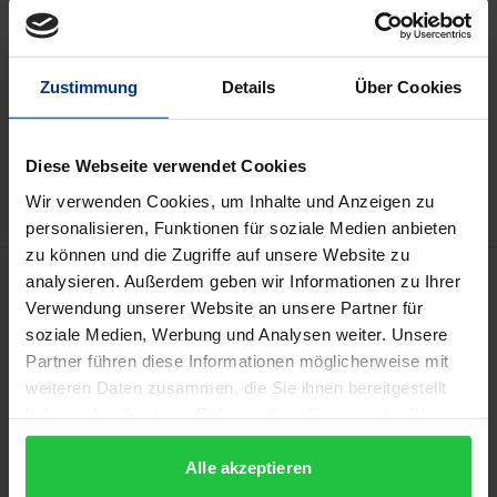
Preisangaben inkl. MwSt. Abhängig von der Lieferadresse
kann die MwSt. an der Kasse variieren.
Zustimmung
Details
Über Cookies
In den Warenkorb
Zur Wunschliste hinzufügen
Hinweise zu Versandkosten
Diese Webseite verwendet Cookies
Wir verwenden Cookies, um Inhalte und Anzeigen zu
personalisieren, Funktionen für soziale Medien anbieten
zu können und die Zugriffe auf unsere Website zu
Beschreibung
analysieren. Außerdem geben wir Informationen zu Ihrer
Verwendung unserer Website an unsere Partner für
soziale Medien, Werbung und Analysen weiter. Unsere
Ehrenamtliche Tätigkeiten sind im Vereinsleben
Partner führen diese Informationen möglicherweise mit
unabdingbar – auch auf Vorstandsebene. Dabei wird
weiteren Daten zusammen, die Sie ihnen bereitgestellt
unter ehrenamtlicher Tätigkeit häufig nicht nur eine
haben oder die sie im Rahmen Ihrer Nutzung der Dienste
völlig unentgeltliche, sondern auch eine lediglich
gesammelt haben.
„nicht hauptamtliche“ Tätigkeit verstanden.
Alle akzeptieren