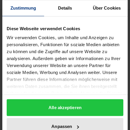
Zustimmung
Details
Über Cookies
Beschreibung
Diese Webseite verwendet Cookies
Von den verschiedensten Parteien werden
Wir verwenden Cookies, um Inhalte und Anzeigen zu
begleitend zu EU-Rechtsakten Erklärungen zum
personalisieren, Funktionen für soziale Medien anbieten
Protokoll des Rates abgegeben, die den Inhalt der
zu können und die Zugriffe auf unsere Website zu
Rechtsakte betreffen.
analysieren. Außerdem geben wir Informationen zu Ihrer
Verwendung unserer Website an unsere Partner für
Das Werk leistet eine umfassende Aufarbeitung
soziale Medien, Werbung und Analysen weiter. Unsere
dieser Erklärungen. Neben einer Kategorisierung
Partner führen diese Informationen möglicherweise mit
wird die rechtliche Wirkung der Erklärungen unter
weiteren Daten zusammen, die Sie ihnen bereitgestellt
verschiedensten Aspekten betrachtet, auch die
haben oder die sie im Rahmen Ihrer Nutzung der Dienste
Möglichkeit für Privatpersonen, die Erklärungen für
gesammelt haben.
sich zu nutzen. Der Autor kommt zu dem Schluß,
Alle akzeptieren
daß die rechtliche Wirkung der Erklärungen,
insbesondere derjenigen des Rates selbst, in der
Anpassen