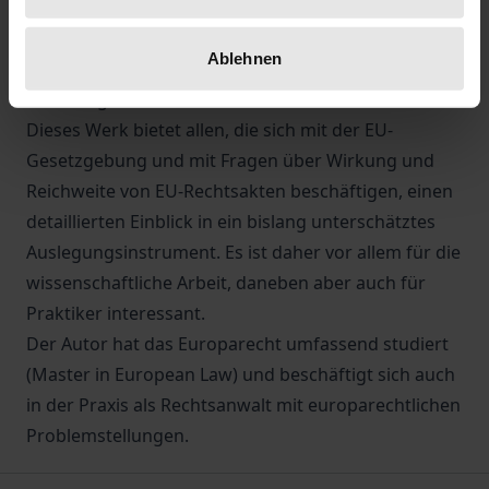
Vergangenheit erheblich unterschätzt wurde. Dieses
Ergebnis basiert nicht zuletzt auf der zuletzt deutlich
Ablehnen
verbesserten Transparenz hinsichtlich der
Erklärungen.
Dieses Werk bietet allen, die sich mit der EU-
Gesetzgebung und mit Fragen über Wirkung und
Reichweite von EU-Rechtsakten beschäftigen, einen
detaillierten Einblick in ein bislang unterschätztes
Auslegungsinstrument. Es ist daher vor allem für die
wissenschaftliche Arbeit, daneben aber auch für
Praktiker interessant.
Der Autor hat das Europarecht umfassend studiert
(Master in European Law) und beschäftigt sich auch
in der Praxis als Rechtsanwalt mit europarechtlichen
Problemstellungen.