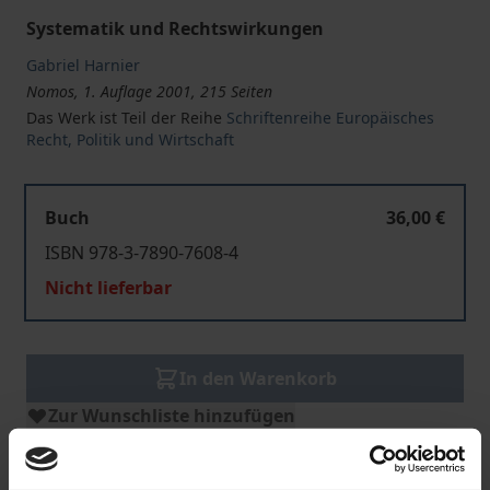
Systematik und Rechtswirkungen
Gabriel Harnier
Nomos, 1. Auflage 2001, 215 Seiten
Das Werk ist Teil der Reihe
Schriftenreihe Europäisches
Recht, Politik und Wirtschaft
Buch
36,00 €
ISBN 978-3-7890-7608-4
Nicht lieferbar
In den Warenkorb
Zur Wunschliste hinzufügen
Hinweise zu Versandkosten