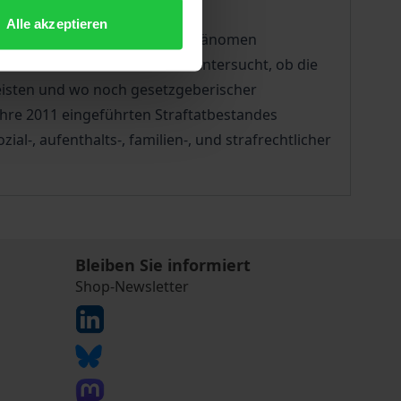
Alle akzeptieren
ischen Erkenntnisse zu dem Phänomen
 einem zweiten Schritt wird untersucht, ob die
eisten und wo noch gesetzgeberischer
hre 2011 eingeführten Straftatbestandes
al-, aufenthalts-, familien-, und strafrechtlicher
Bleiben Sie informiert
Shop-Newsletter