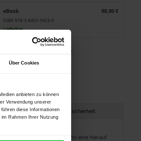
Die Bekämpfung der Zwangsheirat in Deutschland
eBook
98,00 €
ISBN 978-3-8452-5923-9
Lieferbar
 die MwSt. an der Kasse variieren.
Über Cookies
gen
 Medien anbieten zu können
hrer Verwendung unserer
 führen diese Informationen
Produktsicherheit
ie im Rahmen Ihrer Nutzung
er Zwangsheirat und andererseits eine hierauf