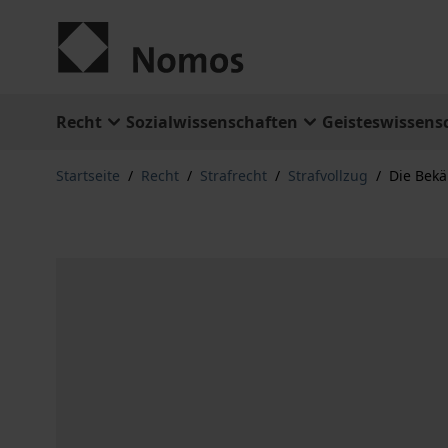
Zum Inhalt springen
Recht
Sozialwissenschaften
Geisteswissens
Startseite
/
Recht
/
Strafrecht
/
Strafvollzug
/
Die Bek