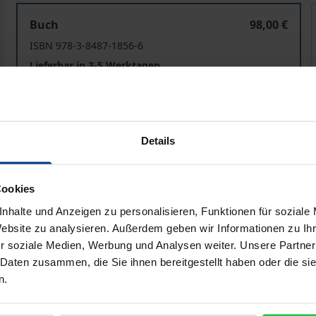
Die Bekämpfung der Zwangsheirat in Deutschland
Buch
98,00 €
ISBN 978-3-8487-1856-6
Lieferbar in 3-5 Werktagen
Preisangaben inkl. MwSt. Abhängig von der Lieferadresse kann
Details
In den Warenkorb
Zur Wunschliste hinzufü
Hinweise zu Versandkosten
Cookies
nhalte und Anzeigen zu personalisieren, Funktionen für soziale
Website zu analysieren. Außerdem geben wir Informationen zu I
r soziale Medien, Werbung und Analysen weiter. Unsere Partner
bliografische Angaben
Rezensionen
 Daten zusammen, die Sie ihnen bereitgestellt haben oder die s
n.
 instruktive Einblicke in die empirischen Zusammenhänge d