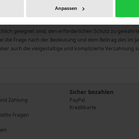
inem ganzen Strauß gesetzgeberischer Maßnahmen.
Anpassen
mmenstellung und Auswertung der bisher gewonnenen empir
atzpunkte für rechtliche Schutzmaßnahmen zu eruieren. In
lich geeignet sind, den erforderlichen Schutz zu gewährl
i die Frage nach der Bedeutung und dem Beitrag des im Ja
er auch die vielgestaltige und komplizierte Verzahnung sozi
Sicher bezahlen
und Zahlung
PayPal
Kreditkarte
tellte Fragen
gen