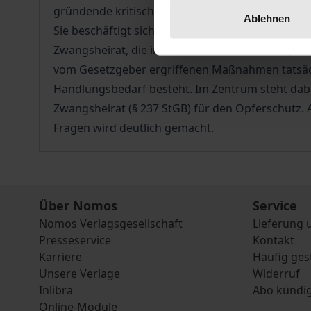
gründende kritische Auseinandersetzung mit e
Ablehnen
Sie beschäftigt sich zunächst mit einer Zusa
Zwangsheirat, die insbesondere dazu dienen, Ans
vom Gesetzgeber ergriffenen Maßnahmen tatsäch
Handlungsbedarf besteht. Im Zentrum steht dabe
Zwangsheirat (§ 237 StGB) für den Opferschutz. Ab
Fragen wird deutlich gemacht.
Über Nomos
Service
Nomos Verlagsgesellschaft
Lieferung 
Presseservice
Kontakt
Karriere
Häufig ges
Unsere Verlage
Widerruf
Inlibra
Abo kündi
Online-Module