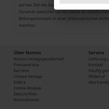
auf das Ziel des Guten hin ausgerichtete Erkennt
Dynamik seelischer Lernprozesse an spezifisch
Bildungskonzepts in einer philosophischen Anth
manifest.
Über Nomos
Service
Nomos Verlagsgesellschaft
Lieferung 
Presseservice
Kontakt
Karriere
Häufig ges
Unsere Verlage
Widerruf
Inlibra
Abo kündi
Online-Module
Zeitschriften
NomosEvents