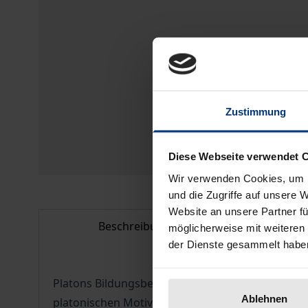
Zustimmung
Diese Webseite verwendet 
Wir verwenden Cookies, um I
und die Zugriffe auf unsere 
Website an unsere Partner fü
Beschreibung
Bib
möglicherweise mit weiteren
der Dienste gesammelt habe
Platons Bildungsbegriff wirft die Frage auf, unte
Ablehnen
platonischen Motive der Selbstsorge und des gut