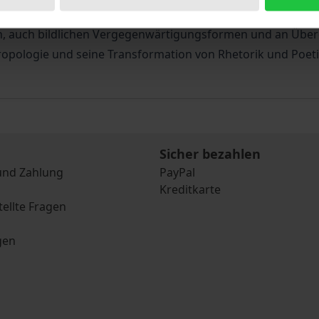
nisbewegung, die vermittelnd und heilend auf das Seele-Leib
en, auch bildlichen Vergegenwärtigungsformen und an Übe
ropologie und seine Transformation von Rhetorik und Poeti
Sicher bezahlen
und Zahlung
PayPal
Kreditkarte
tellte Fragen
gen