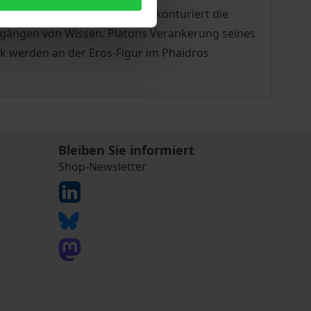
-Verhältnis wirkt. Die Studie konturiert die
rgängen von Wissen. Platons Verankerung seines
k werden an der Eros-Figur im Phaidros
Bleiben Sie informiert
Shop-Newsletter