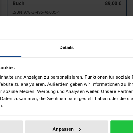
Buch
89,00 €
ISBN 978-3-495-49005-1
Lieferbar in 3-5 Werktagen
Preisangaben inkl. MwSt. Abhängig von der Lieferadresse kann
Details
In den Warenkorb
Zur Wunschliste hinzufü
Cookies
Hinweise zu Versandkosten
nhalte und Anzeigen zu personalisieren, Funktionen für soziale
Website zu analysieren. Außerdem geben wir Informationen zu I
r soziale Medien, Werbung und Analysen weiter. Unsere Partner
liografische Angaben
Zusatzmaterial
 Daten zusammen, die Sie ihnen bereitgestellt haben oder die s
n.
r welchen Voraussetzungen sich die epistemische Suche tatsä
Anpassen
en Lebens, der Seelentherapie und Scham führen, wie die U