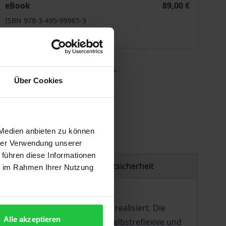
eBook
89,00 €
ISBN 978-3-495-99965-3
Lieferbar
 die MwSt. an der Kasse variieren.
Über Cookies
gen
 Medien anbieten zu können
hrer Verwendung unserer
 führen diese Informationen
Produktsicherheit
ie im Rahmen Ihrer Nutzung
chlich als seelischer Wandel realisiert. Die
Alle akzeptieren
ntersuchung zeigt, auf eine selbstreflexive und