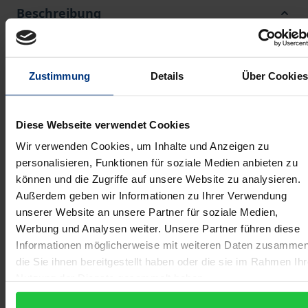
Beschreibung
Gegenstand der Untersuchung sind die durch das
GATS erzeugten völkerrechtlichen Bindungen für die
Zustimmung
Details
Über Cookies
Regulierung im Bereich der Telekommunikation.
Der Autor untersucht, inwieweit die Vorschriften des
Diese Webseite verwendet Cookies
GATS einschließlich seiner Anlagen und den
Wir verwenden Cookies, um Inhalte und Anzeigen zu
besonderen »Regulatorischen Prinzipien« des
personalisieren, Funktionen für soziale Medien anbieten zu
Vierten Protokolls zum GATS einen justiziablen
können und die Zugriffe auf unsere Website zu analysieren.
Maßstab für die Beurteilung regulativer
Außerdem geben wir Informationen zu Ihrer Verwendung
Handelsbeschränkungen (»Reasonable Regulation«)
unserer Website an unsere Partner für soziale Medien,
vorgeben. Dabei analysiert er vertieft auch die
Werbung und Analysen weiter. Unsere Partner führen diese
Informationen möglicherweise mit weiteren Daten zusammen
Spruchpraxis der Streitbeilegungsorgane. Der Autor
die Sie ihnen bereitgestellt haben oder die sie im Rahmen Ihr
kommt zu dem Ergebnis, dass die klassischen
Nutzung der Dienste gesammelt haben.
welthandelsrechtlichen Instrumentarien für eine
effektive Rückbindung handelswirksamer