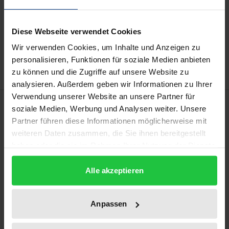
In den Warenkorb
Diese Webseite verwendet Cookies
Zur Wunschliste hinzufügen
Wir verwenden Cookies, um Inhalte und Anzeigen zu
Hinweise zu Versandkosten
personalisieren, Funktionen für soziale Medien anbieten
zu können und die Zugriffe auf unsere Website zu
analysieren. Außerdem geben wir Informationen zu Ihrer
Verwendung unserer Website an unsere Partner für
Bibliografische Angaben
soziale Medien, Werbung und Analysen weiter. Unsere
Partner führen diese Informationen möglicherweise mit
weiteren Daten zusammen, die Sie ihnen bereitgestellt
Auflage
haben oder die sie im Rahmen Ihrer Nutzung der Dienste
1
gesammelt haben.
Alle akzeptieren
ISBN
978-3-7890-2106-0
Anpassen
Erscheinungsdatum
19.12.1990