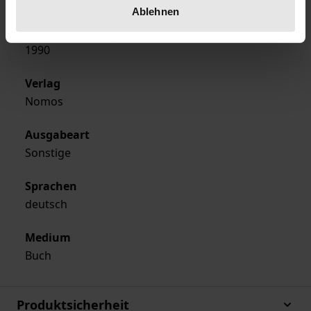
Ablehnen
Erscheinungsjahr
1990
Verlag
Nomos
Ausgabeart
Sonstige
Sprachen
deutsch
Medium
Buch
Produktsicherheit