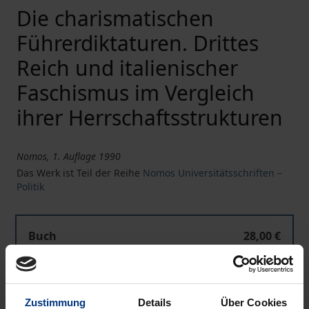
Die charismatischen
Führerdiktaturen. Drittes
Reich und italienischer
Faschismus im Vergleich
ihrer Herrschaftsstrukturen
Nomos, 1. Auflage 1990
Das Werk ist Teil der Reihe
Nomos Universitätsschriften –
Politik
Buch
28,00 €
ISBN 978-3-7890-2106-0
Nicht lieferbar
Zustimmung
Details
Über Cookies