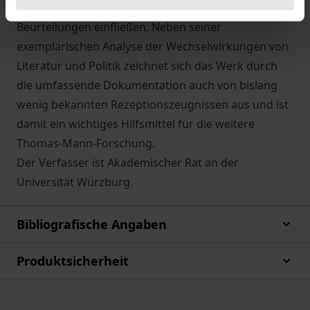
Frage, inwiefern außerliterarische Kriterien in die
Beurteilungen einfließen. Neben seiner
exemplarischen Analyse der Wechselwirkungen von
Literatur und Politik zeichnet sich das Werk durch
die umfassende Dokumentation auch von bislang
wenig bekannten Rezeptionszeugnissen aus und ist
damit ein wichtiges Hilfsmittel für die weitere
Thomas-Mann-Forschung.
Der Verfasser ist Akademischer Rat an der
Universität Würzburg.
Bibliografische Angaben
Produktsicherheit