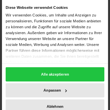
Wenn deutsche Schriftsteller sich in die Politik
Diese Webseite verwendet Cookies
einmischen, gibt es fast immer Streit. Kritikern
Wir verwenden Cookies, um Inhalte und Anzeigen zu
dieser Autoren wird bis in die Gegenwart
personalisieren, Funktionen für soziale Medien anbieten
vorgeworfen, dass die eigentlichen Gründe ihres
zu können und die Zugriffe auf unsere Website zu
literarischen Urteils – mitunter ihnen selbst gar nicht
analysieren. Außerdem geben wir Informationen zu Ihrer
bewusst – im politischen Bereich zu suchen seien.
Verwendung unserer Website an unsere Partner für
Obwohl diese Behauptung seit Jahren im Raum
soziale Medien, Werbung und Analysen weiter. Unsere
steht, gab es bislang keine umfassende
Partner führen diese Informationen möglicherweise mit
weiteren Daten zusammen, die Sie ihnen bereitgestellt
Untersuchung zu dieser Thematik. So auch nicht zu
haben oder die sie im Rahmen Ihrer Nutzung der Dienste
Thomas Mann, dessen Leben und Werk wie kaum
gesammelt haben.
ein anderes politisch aufgefasst wurde.
Alle akzeptieren
Der Verfasser liefert auf der Basis von Rezensionen
aus der deutschsprachigen Presse von der
Anpassen
Jahrhundertwende bis in die Zeiten des Kalten
Krieges und vor dem Hintergrund der politischen
Kultur Deutschlands eine schlüssige Antwort auf die
Ablehnen