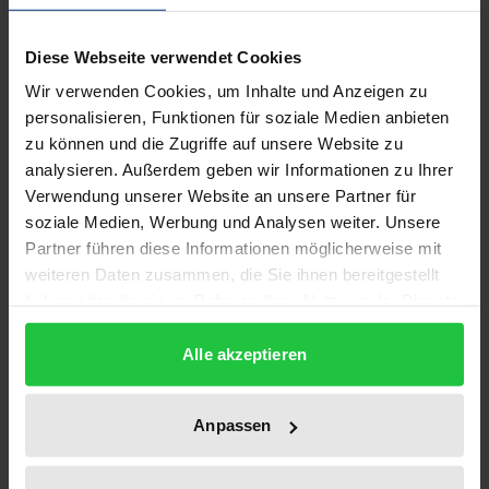
Art und Weise, in der sich jeder von uns gegenüber
Diese Webseite verwendet Cookies
anderen identifiziert, fundamental verändern. Die
Aufnahme biometrischer Daten in den
Wir verwenden Cookies, um Inhalte und Anzeigen zu
personalisieren, Funktionen für soziale Medien anbieten
Personalausweis, die Erweiterung der
zu können und die Zugriffe auf unsere Website zu
Krankenversichertenkarte um Gesundheitsangaben
analysieren. Außerdem geben wir Informationen zu Ihrer
und die zentrale Speicherung aller Arbeits- und
Verwendung unserer Website an unsere Partner für
Verdienstbescheinigungen bringen Chancen für
soziale Medien, Werbung und Analysen weiter. Unsere
Gesellschaft und Individuen, bergen aber auch
Partner führen diese Informationen möglicherweise mit
Risiken für die informationelle Selbstbestimmung
weiteren Daten zusammen, die Sie ihnen bereitgestellt
haben oder die sie im Rahmen Ihrer Nutzung der Dienste
der Betroffenen.
gesammelt haben.
Die Arbeit dokumentiert die internationale
Alle akzeptieren
Entwicklung und analysiert verfassungsrechtliche
Anforderungen und einfachgesetzliche Vorgaben
für Chipkarten. Die gefundenen Ergebnisse werden
Anpassen
auf ihre technische und organisatorische
Umsetzbarkeit und die gesellschaftliche Akzeptanz