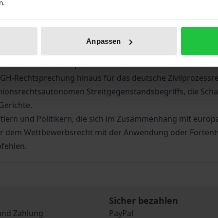
n.
he Angaben
Rezensionen
Zusa
Anpassen
chbrechung der Rechtskraft nationaler Urteile zugunsten 
GH von 2015 für die prozessuale Praxis ebenso wie für den 
 EuGH-Rechtsprechung hinaus für das deutsche Zivilprozes
ionsrechtsautonomen Streitgegenstandsbegriffs, die Schaf
Gerichte.
ftlern und Politikern, die sich im Zusammenhang mit euro
der dem Wettbewerbsrecht mit der Anwendung oder Fortent
fehlen.
Sicher bezahlen
und Zahlung
PayPal