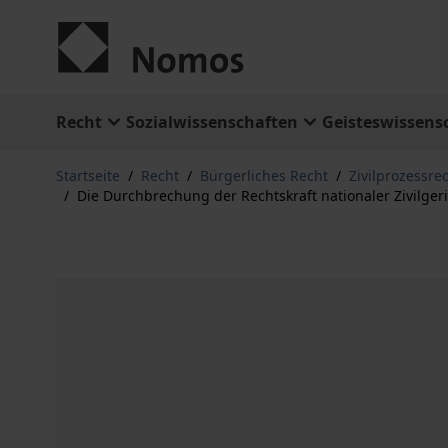
Zum Inhalt springen
Recht
Sozialwissenschaften
Geisteswissens
Startseite
/
Recht
/
Bürgerliches Recht
/
Zivilprozessre
/
Die Durchbrechung der Rechtskraft nationaler Zivilgeri