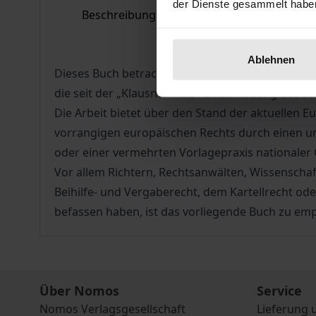
der Dienste gesammelt habe
Beschreibung
Bibliografisc
Ablehnen
Dieses Buch betrachtet die Zulassung einer Dur
die seit der „Klausner-Holz“-Entscheidung des Eu
Die Arbeit bietet über den Stand der aktuellen
vorrangigen europäischen Rechts durch einen un
oder einer vermehrten Vorlagepraxis nationaler 
Vor allem Richtern, Rechtsanwälten, Wissenscha
Beihilfe- und Vergaberecht, dem Kartellrecht o
befassen haben, ist das vorliegende Buch zu emp
Über Nomos
Service
Nomos Verlagsgesellschaft
Lieferung 