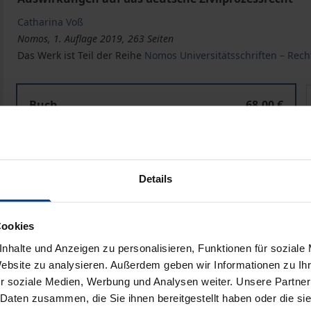
Catharina Voß
Nomos, 1. Auflage 2019, 263 Seiten
Das Werk ist Teil der Reihe
Nomos Universitätsschriften – Rech
Die Durchbrechung der Rechtskraft nationaler Zivilgeric
D
Buch
68,00 €
ISBN 978-3-8487-5943-9
Lieferbar
Details
Preisangaben inkl. MwSt. Abhängig von der Lieferadresse kann
Cookies
In den Warenkorb
Zur Wunschliste hinzufü
nhalte und Anzeigen zu personalisieren, Funktionen für soziale
Hinweise zu Versandkosten
Website zu analysieren. Außerdem geben wir Informationen zu I
r soziale Medien, Werbung und Analysen weiter. Unsere Partner
 Daten zusammen, die Sie ihnen bereitgestellt haben oder die s