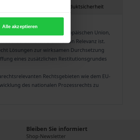
tzmaterial
Produktsicherheit
Alle akzeptieren
von vorrangigem Recht der Europäischen Union,
wissenschaftlichen Diskurs von Relevanz ist.
srecht Lösungen zur wirksamen Durchsetzung
fung eines zusätzlichen Restitutionsgrundes
parechtsrelevanten Rechtsgebieten wie dem EU-
wicklung des nationalen Prozessrechts zu
Bleiben Sie informiert
Shop-Newsletter