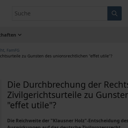
Suche
chaften
cht, FamFG
chtsurteile zu Gunsten des unionsrechtlichen "effet utile"?
Die Durchbrechung der Rechts
Zivilgerichtsurteile zu Gunst
"effet utile"?
Die Reichweite der "Klausner Holz"-Entscheidung de
Auswirkungen auf das deutsche Zivilprozessrecht