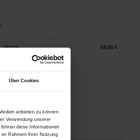
t
htsurteile zu Gunsten des unionsrechtlichen "effet utile"?
ie Durchbrechung der Rechtskraft nationaler Zivilgerichtsur
eBook
68,00 €
ISBN 978-3-7489-0073-3
Lieferbar
Über Cookies
 die MwSt. an der Kasse variieren.
gen
 Medien anbieten zu können
hrer Verwendung unserer
 führen diese Informationen
ie im Rahmen Ihrer Nutzung