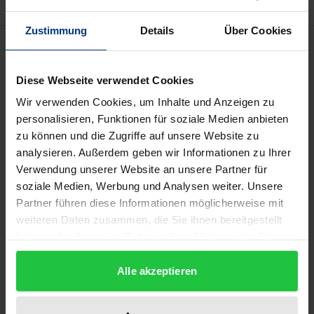
Zustimmung
Details
Über Cookies
Beschreibung
Diese Webseite verwendet Cookies
Die Arbeit untersucht, ob und wie geistige
Wir verwenden Cookies, um Inhalte und Anzeigen zu
Eigentumsrechte in Argentinien, Brasilien und
personalisieren, Funktionen für soziale Medien anbieten
Mexiko durchgesetzt werden können und
zu können und die Zugriffe auf unsere Website zu
beschränkt sich dabei auf das Patent-, Marken- und
analysieren. Außerdem geben wir Informationen zu Ihrer
Softwareurheberrecht. Als Prüfungsmaßstab dient
Verwendung unserer Website an unsere Partner für
das TRIPS-Übereinkommen, dessen Herkunft und
soziale Medien, Werbung und Analysen weiter. Unsere
Status zunächst erläutert wird.
Partner führen diese Informationen möglicherweise mit
weiteren Daten zusammen, die Sie ihnen bereitgestellt
In den Länderkapiteln, denen Angaben über die
haben oder die sie im Rahmen Ihrer Nutzung der Dienste
Organisation der relevanten Behörden und Gerichte
gesammelt haben.
vorangestellt sind, wird jeweils kurz umrissen,
Alle akzeptieren
welche materiellen Rechte auf Eintragung,
Löschung, Übertragung, Unterlassung,