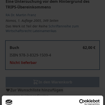
Eine Untersuchung vor dem Hintergrund des
TRIPS-Übereinkommens
RA Dr. Martin Franz
Nomos, 1. Auflage 2005, 349 Seiten
Das Werk ist Teil der Reihe
Schriftenreihe zum
Wirtschaftsrecht Lateinamerikas
Buch
62,00 €
ISBN 978-3-8329-1509-4
Nicht lieferbar
In den Warenkorb
Zur Wunschliste hinzufügen
Hinweise zu Versandkosten