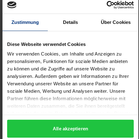
In den Warenkorb
Zur Wunschliste hinzufügen
Zustimmung
Details
Über Cookies
Hinweise zu Versandkosten
Diese Webseite verwendet Cookies
Wir verwenden Cookies, um Inhalte und Anzeigen zu
Beschreibung
personalisieren, Funktionen für soziale Medien anbieten
zu können und die Zugriffe auf unsere Website zu
Auf der Basis europäischer Sekundärrechtsetzung
analysieren. Außerdem geben wir Informationen zu Ihrer
Verwendung unserer Website an unsere Partner für
sind die untersuchten Märkte seit dem 01. Januar
soziale Medien, Werbung und Analysen weiter. Unsere
1998 durch nationale Telekommunikationsgesetze
Partner führen diese Informationen möglicherweise mit
geöffnet. Dabei wurden umfangreiche
weiteren Daten zusammen, die Sie ihnen bereitgestellt
Regulierungsmechanismen geschaffen, um die
haben oder die sie im Rahmen Ihrer Nutzung der Dienste
Schaffung funktionsfähigen Wettbewerbs zu
gesammelt haben.
ermöglichen. Rechtlich finden sich vier Ebenen, die
Alle akzeptieren
auf ihre Konsistenz untersucht werden. Auf