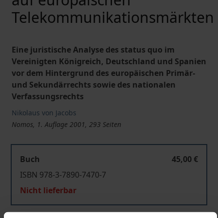
Telekommunikationsmärkten
Eine juristische Analyse des status quo im
Vereinigten Königreich, Deutschland und Spanien
vor dem Hintergrund des europäischen Primär-
und Sekundärrechts sowie des nationalen
Verfassungsrechts
Nikolaus von Jacobs
Nomos, 1. Auflage 2001, 293 Seiten
Buch
45,00 €
ISBN 978-3-7890-7470-7
Nicht lieferbar