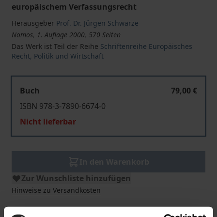
europäischem Verfassungsrecht
Herausgeber
Prof. Dr. Jürgen Schwarze
Nomos, 1. Auflage 2000, 570 Seiten
Das Werk ist Teil der Reihe
Schriftenreihe Europäisches
Recht, Politik und Wirtschaft
Buch
79,00 €
ISBN 978-3-7890-6674-0
Nicht lieferbar
In den Warenkorb
Zur Wunschliste hinzufügen
Hinweise zu Versandkosten