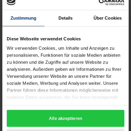
Beschreibung
Zustimmung
Details
Über Cookies
Das nationale Verfassungsrecht löst sich im
Diese Webseite verwendet Cookies
europäischen Integrationsprozeß in zunehmendem
Maße aus seiner nationalen Umgrenzung; das
Wir verwenden Cookies, um Inhalte und Anzeigen zu
personalisieren, Funktionen für soziale Medien anbieten
ursprünglich mitgliedsstaatlich geprägte
zu können und die Zugriffe auf unsere Website zu
Europarecht hat begonnen, auf die nationalen
analysieren. Außerdem geben wir Informationen zu Ihrer
Verfassungsrechtsordnungen zurückzustrahlen.
Verwendung unserer Website an unsere Partner für
Dies führt zu einem Ineinandergreifen von
soziale Medien, Werbung und Analysen weiter. Unsere
nationalem und europäischem Verfassungsrecht,
Partner führen diese Informationen möglicherweise mit
das u.a. auch zu Angleichungsprozessen der
weiteren Daten zusammen, die Sie ihnen bereitgestellt
haben oder die sie im Rahmen Ihrer Nutzung der Dienste
nationalen Verfassungsrechtsordnungen führt. In
gesammelt haben.
diesem Sinne kann von der Entstehung einer
Alle akzeptieren
europäischen Verfassungsordnung gesprochen
werden.