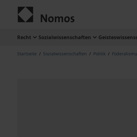
Zum Inhalt springen
Recht
Sozialwissenschaften
Geisteswissens
Startseite
/
Sozialwissenschaften
/
Politik
/
Föderalism