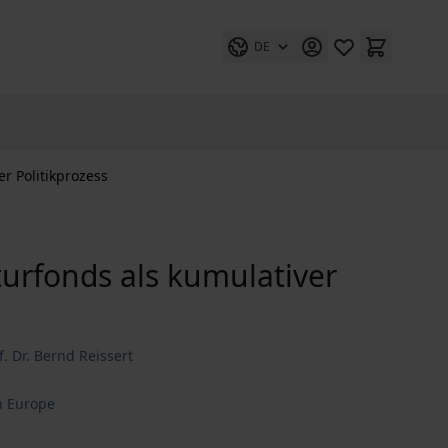
DE
r Politikprozess
turfonds als kumulativer
f. Dr. Bernd Reissert
n Europe