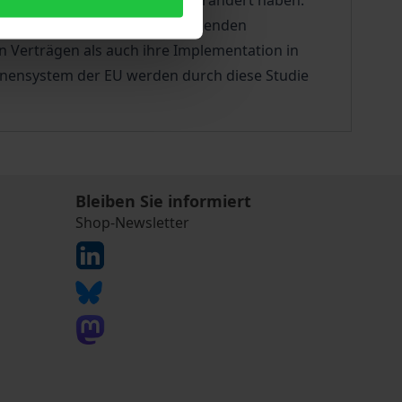
tzungsstrukturen erheblich verändert haben.
se Frage wurde in einem umfassenden
n Verträgen als auch ihre Implementation in
enensystem der EU werden durch diese Studie
Bleiben Sie informiert
Shop-Newsletter