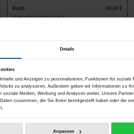
Buch
69,00 €
ISBN 978-3-8329-1071-6
Nicht lieferbar
Details
In den Warenkorb
Zur Wunschliste hinzufü
Hinweise zu Versandkosten
Cookies
nhalte und Anzeigen zu personalisieren, Funktionen für soziale
Website zu analysieren. Außerdem geben wir Informationen zu I
Bibliografische Angaben
r soziale Medien, Werbung und Analysen weiter. Unsere Partner
 Daten zusammen, die Sie ihnen bereitgestellt haben oder die s
n.
ion gilt als schwer veränderbar. Die Vielzahl der »Veto-Sp
 Quo. Die Europäischen Strukturfonds sind jedoch in den z
Anpassen