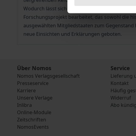
tiefgreifenden Reformen unterworfen worden, di
Wodurch lässt sich diese erhebliche Reformfähi
Forschungsprojekt bearbeitet, das sowohl die hi
ausgewählten Mitgliedstaaten zum Gegenstand h
neue Einsichten und Erklärungen geboten.
Über Nomos
Service
Nomos Verlagsgesellschaft
Lieferung 
Presseservice
Kontakt
Karriere
Häufig ges
Unsere Verlage
Widerruf
Inlibra
Abo kündi
Online-Module
Zeitschriften
NomosEvents