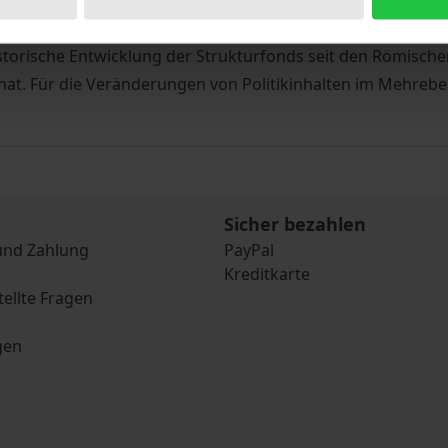
e sowohl die Förderziele als auch die Planungs- und Umse
gkeit der Europäischen Strukturfondspolitik erklären? Die
storische Entwicklung der Strukturfonds seit den Römische
at. Für die Veränderungen von Politikinhalten im Mehreb
Sicher bezahlen
und Zahlung
PayPal
Kreditkarte
tellte Fragen
gen