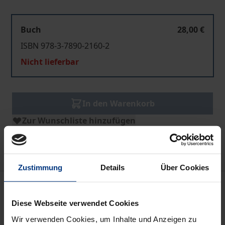
Buch
28,00 €
ISBN 978-3-7890-2160-2
Nicht lieferbar
In den Warenkorb
Zur Wunschliste hinzufügen
Hinweise zu Versandkosten
Zustimmung
Details
Über Cookies
Bibliografische Angaben
Diese Webseite verwendet Cookies
Auflage
Wir verwenden Cookies, um Inhalte und Anzeigen zu