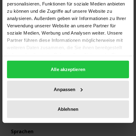
personalisieren, Funktionen für soziale Medien anbieten
1
zu können und die Zugriffe auf unsere Website zu
analysieren. Außerdem geben wir Informationen zu Ihrer
ISBN
Verwendung unserer Website an unsere Partner für
978-3-7890-2160-2
soziale Medien, Werbung und Analysen weiter. Unsere
Partner führen diese Informationen möglicherweise mit
Erscheinungsdatum
weiteren Daten zusammen, die Sie ihnen bereitgestellt
28.02.1991
haben oder die sie im Rahmen Ihrer Nutzung der Dienste
gesammelt haben.
Erscheinungsjahr
Alle akzeptieren
1991
Verlag
Anpassen
Nomos
Ausgabeart
Ablehnen
Softcover
Sprachen