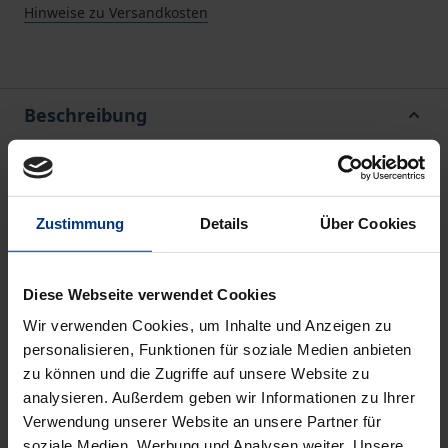
Hinweise zu Versandkosten
Beschreibung
Epistemologische Überzeugungen, d.h. subjektive
Theorien zu Wissen und Wissenserwerb, sind nach
Zustimmung
Details
Über Cookies
Baumert und Kunter ein Bestandteil der
professionellen Handlungskompetenz von
Lehrkräften. Es wird angenommen, dass sie sich mit
Diese Webseite verwendet Cookies
der Zeit entwickeln und durch persönliche
Wir verwenden Cookies, um Inhalte und Anzeigen zu
Erfahrungen sowie Erziehung, Sozialisation, Bildung
personalisieren, Funktionen für soziale Medien anbieten
beeinflusst werden können. Obwohl die Relevanz
zu können und die Zugriffe auf unsere Website zu
der persönlichen Epistemologien für Lehren und
analysieren. Außerdem geben wir Informationen zu Ihrer
Verwendung unserer Website an unsere Partner für
Lernen empirisch belegt wurde, liegen bislang nur
soziale Medien, Werbung und Analysen weiter. Unsere