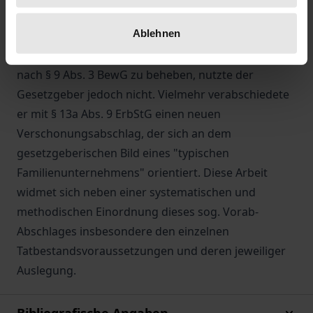
möglich. Die Chance, in diesem Zusammenhang die
Ablehnen
strukturelle Benachteiligung von
Familienunternehmen im Rahmen der Bewertung
nach § 9 Abs. 3 BewG zu beheben, nutzte der
Gesetzgeber jedoch nicht. Vielmehr verabschiedete
er mit § 13a Abs. 9 ErbStG einen neuen
Verschonungsabschlag, der sich an dem
gesetzgeberischen Bild eines "typischen
Familienunternehmens" orientiert. Diese Arbeit
widmet sich neben einer systematischen und
methodischen Einordnung dieses sog. Vorab-
Abschlages insbesondere den einzelnen
Tatbestandsvoraussetzungen und deren jeweiliger
Auslegung.