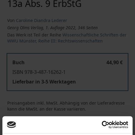
13a Abs. 9 ErbStG
Von
Caroline Diandra Lederer
Georg Olms Verlag, 1. Auflage 2022, 346 Seiten
Das Werk ist Teil der Reihe
Wissenschaftliche Schriften der
WWU Münster, Reihe III: Rechtswissenschaften
Buch
44,90 €
ISBN 978-3-487-16262-1
Lieferbar in 3-5 Werktagen
Preisangaben inkl. MwSt. Abhängig von der Lieferadresse
kann die MwSt. an der Kasse variieren.
In den Warenkorb