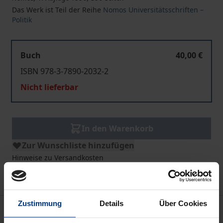
Das Werk ist Teil der Reihe
Nomos Universitätsschriften –
Politik
Buch
40,00 €
ISBN 978-3-7890-2032-2
Nicht lieferbar
In den Warenkorb
Zur Wunschliste hinzufügen
Hinweise zu Versandkosten
Zustimmung
Details
Über Cookies
Bibliografische Angaben