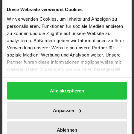
Diese Webseite verwendet Cookies
Auflage
Wir verwenden Cookies, um Inhalte und Anzeigen zu
1
personalisieren, Funktionen für soziale Medien anbieten
zu können und die Zugriffe auf unsere Website zu
ISBN
analysieren. Außerdem geben wir Informationen zu Ihrer
978-3-7890-2032-2
Verwendung unserer Website an unsere Partner für
soziale Medien, Werbung und Analysen weiter. Unsere
Untertitel
Partner führen diese Informationen möglicherweise mit
Der Bruch der deutsch-jugoslawischen
weiteren Daten zusammen, die Sie ihnen bereitgestellt
Beziehungen 1957
haben oder die sie im Rahmen Ihrer Nutzung der Dienste
gesammelt haben.
Erscheinungsdatum
Alle akzeptieren
26.04.1990
Erscheinungsjahr
Anpassen
1990
Verlag
Ablehnen