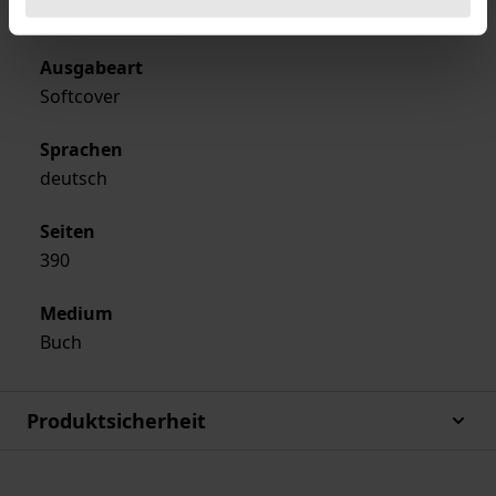
Nomos
Ausgabeart
Softcover
Sprachen
deutsch
Seiten
390
Medium
Buch
Produktsicherheit