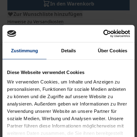
In den Warenkorb
Zur Wunschliste hinzufügen
Hinweise zu Versandkosten
Zustimmung
Details
Über Cookies
Beschreibung
Mit dem Inkrafttreten des ZGB der VR China (2021)
Diese Webseite verwendet Cookies
vollendete China die Kodifizierung des Zivilrechts,
Wir verwenden Cookies, um Inhalte und Anzeigen zu
die es mit der Ausarbeitung seiner ersten
personalisieren, Funktionen für soziale Medien anbieten
Zivilrechtskodifikation (ZGE) zur späten Kaiserzeit
zu können und die Zugriffe auf unsere Website zu
analysieren. Außerdem geben wir Informationen zu Ihrer
(1911) eingeleitet hatte. Auf der Grundlage der
Verwendung unserer Website an unsere Partner für
weltweit ersten, sowohl von dem Qing-Gesetzgeber
soziale Medien, Werbung und Analysen weiter. Unsere
als auch von dem Autor kommentierten,
Partner führen diese Informationen möglicherweise mit
vollständigen deutsch- und gleichzeitig
weiteren Daten zusammen, die Sie ihnen bereitgestellt