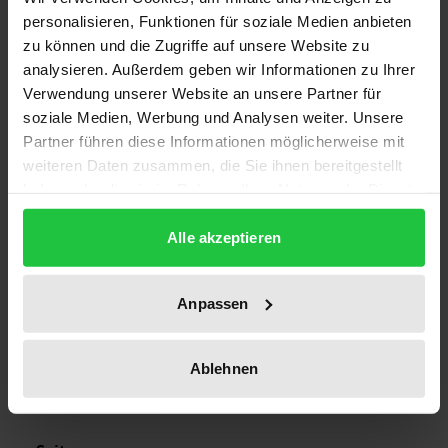
ISBN
personalisieren, Funktionen für soziale Medien anbieten
978-3-88345-801-4
zu können und die Zugriffe auf unsere Website zu
analysieren. Außerdem geben wir Informationen zu Ihrer
Erscheinungsdatum
Verwendung unserer Website an unsere Partner für
30.06.1976
soziale Medien, Werbung und Analysen weiter. Unsere
Partner führen diese Informationen möglicherweise mit
Erscheinungsjahr
weiteren Daten zusammen, die Sie ihnen bereitgestellt
1976
haben oder die sie im Rahmen Ihrer Nutzung der Dienste
gesammelt haben.
Verlag
Alle akzeptieren
Academia
Ausgabeart
Anpassen
Softcover
Ablehnen
Sprachen
deutsch