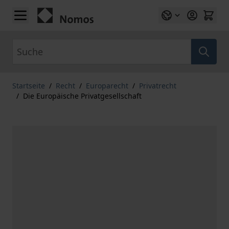
Zum Inhalt springen
Suche
Startseite
/
Recht
/
Europarecht
/
Privatrecht
/
Die Europäische Privatgesellschaft