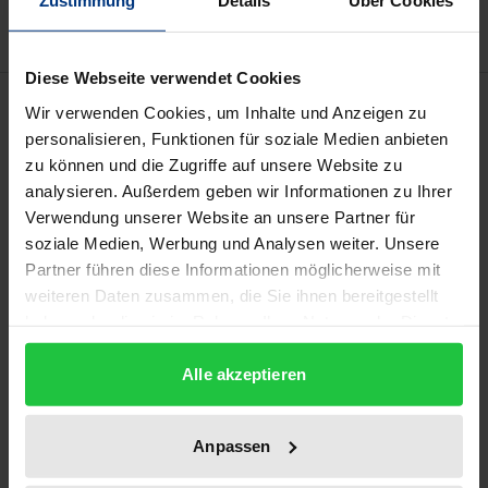
Zustimmung
Details
Über Cookies
Diese Webseite verwendet Cookies
Beschreibung
Wir verwenden Cookies, um Inhalte und Anzeigen zu
personalisieren, Funktionen für soziale Medien anbieten
Dieses Buch stellt eine Pionierarbeit im Bereich des
zu können und die Zugriffe auf unsere Website zu
analysieren. Außerdem geben wir Informationen zu Ihrer
Rechts der Societas Privata Europaea dar. Es
Verwendung unserer Website an unsere Partner für
analysiert das auf eine SPE anwendbare Recht – von
soziale Medien, Werbung und Analysen weiter. Unsere
der Verordnung, über die Satzung bis hin zum
Partner führen diese Informationen möglicherweise mit
nationalen Recht. Neben einer übersichtlichen
weiteren Daten zusammen, die Sie ihnen bereitgestellt
Einführung in die neue Gesellschaftsform behandelt
haben oder die sie im Rahmen Ihrer Nutzung der Dienste
das Buch nahezu alle Komplexe einer SPE – von
gesammelt haben.
Alle akzeptieren
grundlegenden Fragen der Auslegung, des
Regelungsbereichs und Regelungskonzepts über
das System der Verweisungen und dem Verhältnis
Anpassen
der Rechtsquellen bis hin zu strittigen Fragen des