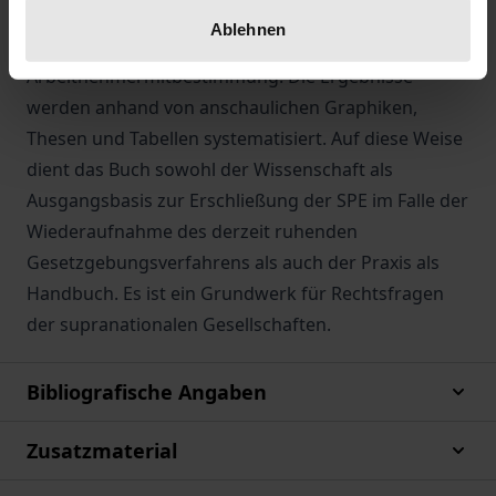
Gesellschaftssitzes, der Organisationsverfassung,
Ablehnen
des Mindestkapitals und der
Arbeitnehmermitbestimmung. Die Ergebnisse
werden anhand von anschaulichen Graphiken,
Thesen und Tabellen systematisiert. Auf diese Weise
dient das Buch sowohl der Wissenschaft als
Ausgangsbasis zur Erschließung der SPE im Falle der
Wiederaufnahme des derzeit ruhenden
Gesetzgebungsverfahrens als auch der Praxis als
Handbuch. Es ist ein Grundwerk für Rechtsfragen
der supranationalen Gesellschaften.
Bibliografische Angaben
Zusatzmaterial