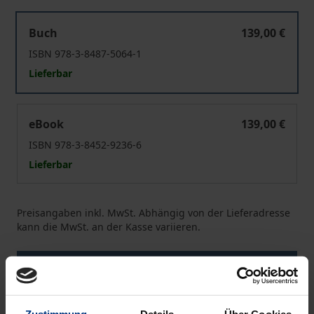
Die Europäische Privatgesellschaft
Buch
139,00 €
ISBN 978-3-8487-5064-1
Lieferbar
Die Europäische Privatgesellschaft
eBook
139,00 €
ISBN 978-3-8452-9236-6
Lieferbar
Preisangaben inkl. MwSt. Abhängig von der Lieferadresse
kann die MwSt. an der Kasse variieren.
In den Warenkorb
Zur Wunschliste hinzufügen
Hinweise zu Versandkosten