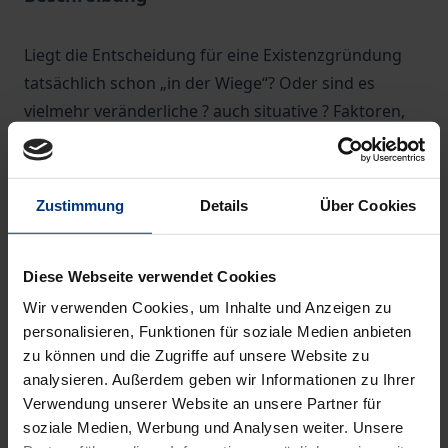
Liegt die Entscheidung für eine Existenzgründung
tatsächlich schon „in der Wiege“? Oder sind es
vielmehr veränderliche ? auch situative ? Faktoren,
die die Entscheidung, sich selbständig zu machen,
beeinflussen? Silke Tegtmeier geht in diesem dritten
Band der Edition Gründungsforschung der Frage
Zustimmung
Details
Über Cookies
nach, worauf sich Gründungsabsichten
zurückführen lassen. An den Beispielen von
Diese Webseite verwendet Cookies
Studierenden und Meisterschülern zeigt sie, dass
Gründungsabsichten durch persönliche Einstellung,
Wir verwenden Cookies, um Inhalte und Anzeigen zu
personalisieren, Funktionen für soziale Medien anbieten
sozialen Druck und wahrgenommene
zu können und die Zugriffe auf unsere Website zu
Verhaltenskontrolle beeinflusst werden und nicht
analysieren. Außerdem geben wir Informationen zu Ihrer
etwa durch das Vorhandensein bestimmter
Verwendung unserer Website an unsere Partner für
Persönlichkeitseigenschaften genetisch bedingt
soziale Medien, Werbung und Analysen weiter. Unsere
sind. Den Untersuchungen dieser Arbeit liegt ein