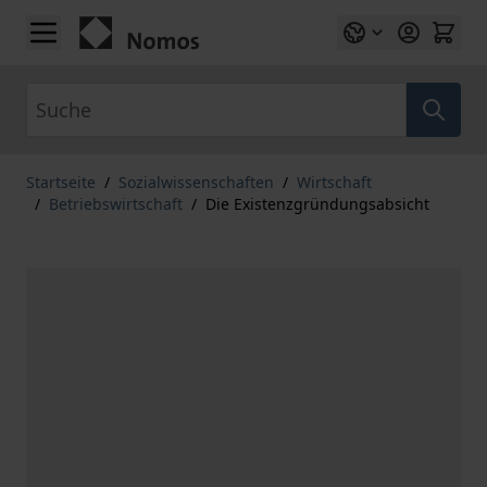
Zum Inhalt springen
Suche
Startseite
/
Sozialwissenschaften
/
Wirtschaft
/
Betriebswirtschaft
/
Die Existenzgründungsabsicht