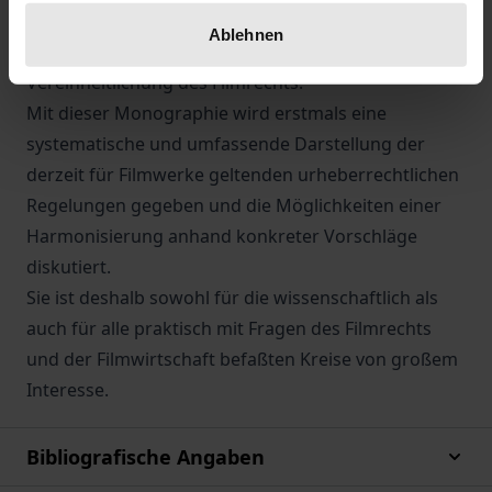
Vereinigung des europäischen Wirtschaftsraumes –
Ablehnen
zunehmend auch die Forderung nach
Vereinheitlichung des Filmrechts.
Mit dieser Monographie wird erstmals eine
systematische und umfassende Darstellung der
derzeit für Filmwerke geltenden urheberrechtlichen
Regelungen gegeben und die Möglichkeiten einer
Harmonisierung anhand konkreter Vorschläge
diskutiert.
Sie ist deshalb sowohl für die wissenschaftlich als
auch für alle praktisch mit Fragen des Filmrechts
und der Filmwirtschaft befaßten Kreise von großem
Interesse.
Bibliografische Angaben