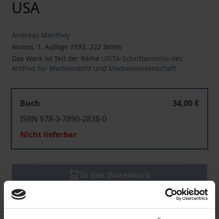
USA
Andreas Manthey
Nomos, 1. Auflage 1993, 222 Seiten
Das Werk ist Teil der Reihe
UFITA-Schriftenreihe des
Archivs für Medienrecht und Medienwissenschaft
Buch
34,00 €
ISBN 978-3-7890-2838-0
Nicht lieferbar
In den Warenkorb
Zur Wunschliste hinzufügen
Hinweise zu Versandkosten