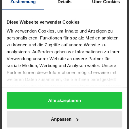
Zustimmung
Details
Über Cookies
Beschreibung
Diese Webseite verwendet Cookies
Wir verwenden Cookies, um Inhalte und Anzeigen zu
Das Filmwerk ist die an gestalterischen
personalisieren, Funktionen für soziale Medien anbieten
zu können und die Zugriffe auf unsere Website zu
Ausdrucksmitteln reichste Werkart, an deren
analysieren. Außerdem geben wir Informationen zu Ihrer
Herstellung viele beteiligt sind. Dies wirft schon seit
Verwendung unserer Website an unsere Partner für
jeher eine Vielzahl urheberrechtlicher Fragen auf,
soziale Medien, Werbung und Analysen weiter. Unsere
die zudem in den Ländern Europas und den USA auf
Partner führen diese Informationen möglicherweise mit
unterschiedliche Art beantwortet werden. Da dem
weiteren Daten zusammen, die Sie ihnen bereitgestellt
Filmwerk als Wirtschaftsgut mit seiner
haben oder die sie im Rahmen Ihrer Nutzung der Dienste
gesammelt haben.
länderübergreifenden Auswertung darüber hinaus
Alle akzeptieren
wohl die herausragendste Stellung unter den
Werkarten zukommt, besteht ein hoher
Informationsbedarf über die unterschiedlichen
Anpassen
gesetzlichen Regelungen sowie – im Rahmen der