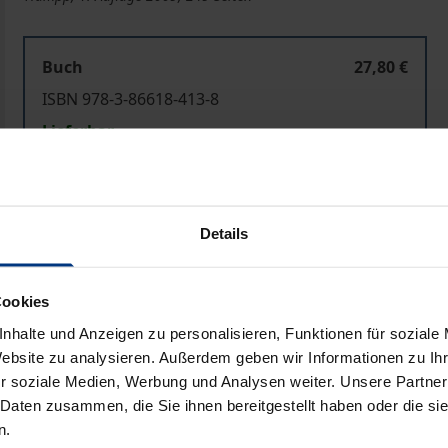
Buch
27,80 €
ISBN 978-3-86618-413-8
Lieferbar
Preisangaben inkl. MwSt. Abhängig von der Lieferadresse kann
Details
In den Warenkorb
Zur Wunschliste hinzufü
Hinweise zu Versandkosten
Cookies
nhalte und Anzeigen zu personalisieren, Funktionen für soziale
Website zu analysieren. Außerdem geben wir Informationen zu I
r soziale Medien, Werbung und Analysen weiter. Unsere Partner
Bibliografische Angaben
 Daten zusammen, die Sie ihnen bereitgestellt haben oder die s
n.