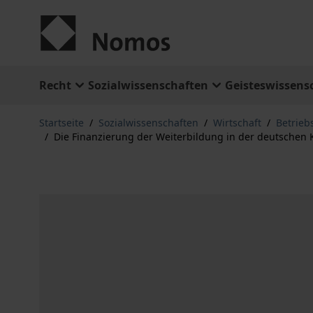
Zum Inhalt springen
Recht
Sozialwissenschaften
Geisteswissens
Startseite
/
Sozialwissenschaften
/
Wirtschaft
/
Betrieb
/
Die Finanzierung der Weiterbildung in der deutschen K