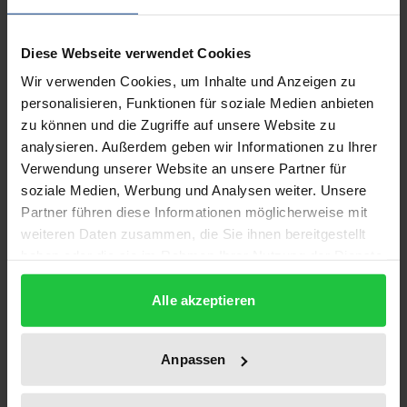
Finanzkontrolle ist von besonderer Dringlichkeit
angesichts der rasch wachsenden Normsetzungs-
Diese Webseite verwendet Cookies
und Finanzierungszuständigkeiten der EG sowie der
Wir verwenden Cookies, um Inhalte und Anzeigen zu
Vielfalt und des Gewichts ihrer
personalisieren, Funktionen für soziale Medien anbieten
Subventionsprogramme.
zu können und die Zugriffe auf unsere Website zu
Aus der Sicht der Finanzkontrollpraxis unterzieht
analysieren. Außerdem geben wir Informationen zu Ihrer
der Verfasser die Strukturen und Instrumente von
Verwendung unserer Website an unsere Partner für
Kommission, Europäischem Rechnungshof,
soziale Medien, Werbung und Analysen weiter. Unsere
Parlament und Ministerrat sowie die gegenseitigen
Partner führen diese Informationen möglicherweise mit
weiteren Daten zusammen, die Sie ihnen bereitgestellt
Beziehungen und Abhängigkeiten einer kritischen
haben oder die sie im Rahmen Ihrer Nutzung der Dienste
Analyse. Die Untersuchung ordnet die
gesammelt haben.
Kontrollhandlungen auch in den komplexen Rahmen
Alle akzeptieren
des EG-Mehrebenensystems ein. Dabei werden der
rechtliche Schutz der Gemeinschaftsinteressen, die
Anpassen
dezentralisierte Verwaltung und Kontrolle der EG-
Finanzen, die Konzeption und Komplexität der