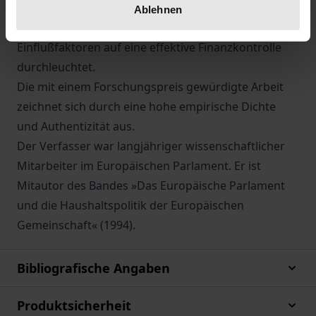
Gemeinschaftsnormen sowie die Interessen der
Ablehnen
Mitgliedstaaten als die wesentlichsten
Einflußfaktoren auf eine effektive Finanzkontrolle
durchleuchtet.
Die mit einem Forschungspreis gewürdigte Arbeit
zeichnet sich durch eine hohe empirische Dichte
und Authentizität aus.
Der Verfasser war langjähriger wissenschaftlicher
Mitarbeiter im Europäischen Parlament. Er ist
Mitautor des Bandes »Das Europäische Parlament
und die Haushaltspolitik der Europäischen
Gemeinschaft« (1994).
Bibliografische Angaben
Produktsicherheit