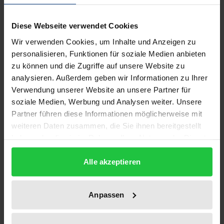
Bibliografische Angaben
Diese Webseite verwendet Cookies
Auflage
Wir verwenden Cookies, um Inhalte und Anzeigen zu
1
personalisieren, Funktionen für soziale Medien anbieten
zu können und die Zugriffe auf unsere Website zu
ISBN
analysieren. Außerdem geben wir Informationen zu Ihrer
978-3-7890-0349-3
Verwendung unserer Website an unsere Partner für
soziale Medien, Werbung und Analysen weiter. Unsere
Untertitel
Partner führen diese Informationen möglicherweise mit
weiteren Daten zusammen, die Sie ihnen bereitgestellt
Zur staatlichen Einwirkung auf Presse, Rundfunk,
haben oder die sie im Rahmen Ihrer Nutzung der Dienste
Film und neue Medien
gesammelt haben.
Alle akzeptieren
Erscheinungsdatum
13.07.1978
Anpassen
Erscheinungsjahr
1978