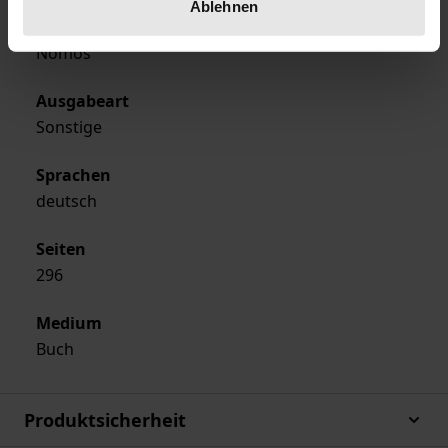
Ablehnen
Verlag
Nomos
Ausgabeart
Sonstige
Sprachen
deutsch
Seiten
296
Medium
Buch
Produktsicherheit