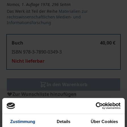
Nomos, 1. Auflage 1978, 296 Seiten
Das Werk ist Teil der Reihe
Materialien zur
rechtswissenschaftlichen Medien- und
Informationsforschung
Buch
40,00 €
ISBN 978-3-7890-0349-3
Nicht lieferbar
In den Warenkorb
Zur Wunschliste hinzufügen
Hinweise zu Versandkosten
Zustimmung
Details
Über Cookies